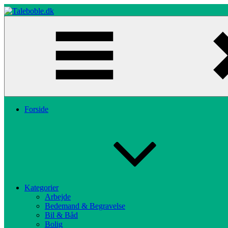
Skip
to
content
Taleboble.dk
Forside
Kategorier
Arbejde
Bedemand & Begravelse
Bil & Båd
Bolig