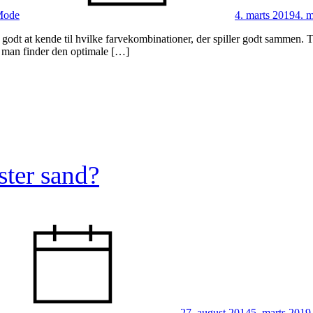
Mode
4. marts 2019
4. 
e godt at kende til hvilke farvekombinationer, der spiller godt sammen. T
an man finder den optimale […]
ter sand?
27. august 2014
5. marts 2019