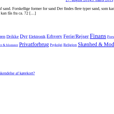
and. Forskellige former for sand Der findes flere typer sand, som kan 
 kan fås fra ca. 72 […]
Finans
Dyr
Erhverv
Ferie/Rejser
ørn
Drikke
Elektronik
Fors
Privatforbrug
Skønhed & Mod
Religion
Psykolgi
er & blomster
akendelse af kørekort?