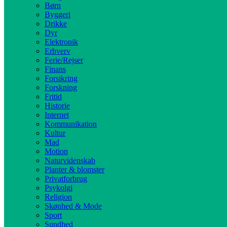
Børn
Byggeri
Drikke
Dyr
Elektronik
Erhverv
Ferie/Rejser
Finans
Forsikring
Forskning
Fritid
Historie
Internet
Kommunikation
Kultur
Mad
Motion
Naturvidenskab
Planter & blomster
Privatforbrug
Psykolgi
Religion
Skønhed & Mode
Sport
Sundhed