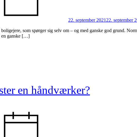
22. september 2021
22. september 
ge boligejere, som spørger sig selv om – og med ganske god grund. Norm
re en ganske […]
ter en håndværker?