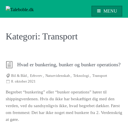
Skip
to
MENU
content
Taleboble.dk
Kategori:
Transport
Hvad er bunkering, bunker og bunker operations?
Bil & Båd
,
Erhverv
,
Naturvidenskab
,
Teknologi
,
Transport
8. oktober 2021
Begrebet “bunkering” eller “bunker operations” hører til
shippingverdenen. Hvis du ikke har beskæftiget dig med den
verden, ved du sandsynligvis ikke, hvad begrebet dækker. Først
om fremmest: Det har ikke noget med bunkere fra 2. Verdenskrig
at gøre.