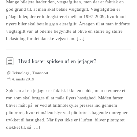
Mange bilejere hader den, vægtafgiften, men der er faktisk en
god grund til, at man skal betale vægtafgift. Vægtafgiften er
pålagt biler, der er indregistreret mellem 1997-2009, hvorimod
nyere biler skal betale grøn ejerafgift. Årsagen til at man indførte
vægtafgift var, at bilerne begyndte at blive en større og større
belastning for det danske vejsystem. […]
Hvad koster spidsen af en jetjager?
Teknologi
,
Transport
4. marts 2019
Spidsen af en jetjager er faktisk ikke en spids, men nærmere et
rør, som skal bruges til at måle flyets hastighed. Måden farten
bliver målt på, er ved at luftmolekyler presses ind gennem
pitotrøret, hvor et måleudstyr ved pitotrørets bagende omregner
trykket til hastighed. Når flyet ikke er i luften, bliver pitotrøret
dækket til, så […]