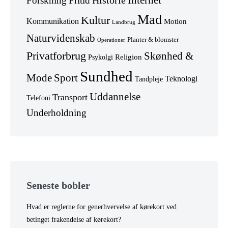
Forskning
Fritid
Historie
Mad
Kultur
Kommunikation
Motion
Landbrug
Naturvidenskab
Planter & blomster
Operationer
Privatforbrug
Skønhed &
Religion
Psykolgi
Sundhed
Mode
Sport
Teknologi
Tandpleje
Uddannelse
Transport
Telefoni
Underholdning
Seneste bobler
Hvad er reglerne for generhvervelse af kørekort ved
betinget frakendelse af kørekort?