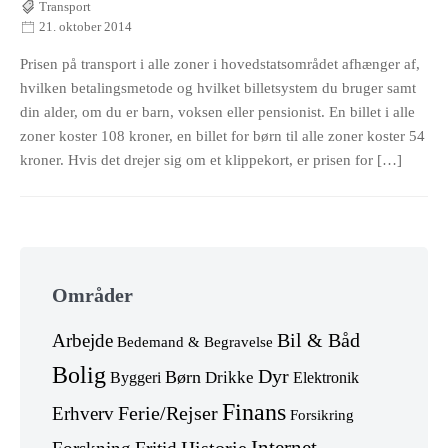
Transport
21. oktober 2014
Prisen på transport i alle zoner i hovedstatsområdet afhænger af,
hvilken betalingsmetode og hvilket billetsystem du bruger samt
din alder, om du er barn, voksen eller pensionist. En billet i alle
zoner koster 108 kroner, en billet for børn til alle zoner koster 54
kroner. Hvis det drejer sig om et klippekort, er prisen for […]
Skip
to
Områder
footer
Arbejde
Bil & Båd
Bedemand & Begravelse
Bolig
Dyr
Børn
Drikke
Byggeri
Elektronik
Finans
Erhverv
Ferie/Rejser
Forsikring
Internet