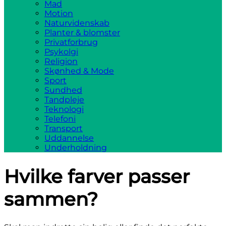
Mad
Motion
Naturvidenskab
Planter & blomster
Privatforbrug
Psykolgi
Religion
Skønhed & Mode
Sport
Sundhed
Tandpleje
Teknologi
Telefoni
Transport
Uddannelse
Underholdning
Hvilke farver passer
sammen?