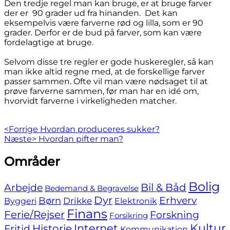
Den tredje regel man kan bruge, er at bruge farver
der er 90 grader ud fra hinanden. Det kan
eksempelvis være farverne rød og lilla, som er 90
grader. Derfor er de bud på farver, som kan være
fordelagtige at bruge.
Selvom disse tre regler er gode huskeregler, så kan
man ikke altid regne med, at de forskellige farver
passer sammen. Ofte vil man være nødsaget til at
prøve farverne sammen, før man har en idé om,
hvorvidt farverne i virkeligheden matcher.
Indlægsnavigation
Previous
<Forrige
Hvordan produceres sukker?
Next
post:
Næste>
Hvordan pifter man?
post:
Skip
Områder
to
footer
Bolig
Bil & Båd
Arbejde
Bedemand & Begravelse
Dyr
Erhverv
Børn
Byggeri
Drikke
Elektronik
Finans
Ferie/Rejser
Forskning
Forsikring
Internet
Kultur
Fritid
Historie
Kommunikation