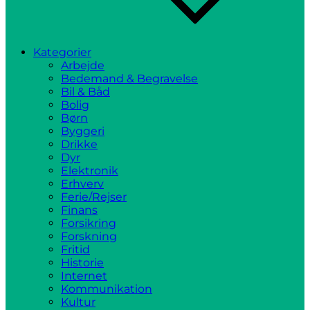
Kategorier
Arbejde
Bedemand & Begravelse
Bil & Båd
Bolig
Børn
Byggeri
Drikke
Dyr
Elektronik
Erhverv
Ferie/Rejser
Finans
Forsikring
Forskning
Fritid
Historie
Internet
Kommunikation
Kultur