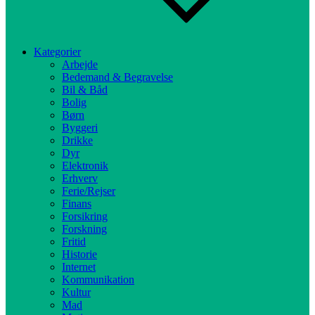
Kategorier
Arbejde
Bedemand & Begravelse
Bil & Båd
Bolig
Børn
Byggeri
Drikke
Dyr
Elektronik
Erhverv
Ferie/Rejser
Finans
Forsikring
Forskning
Fritid
Historie
Internet
Kommunikation
Kultur
Mad