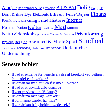
footer
Bolig
Arbejde
Bil & Båd
Bedemand & Begravelse
Byggeri
Finans
Dyr
Erhverv
Ferie/Rejser
Børn
Drikke
Elektronik
Internet
Forskning
Fritid
Historie
Forsikring
Mad
Kultur
Kommunikation
Motion
Landbrug
Privatforbrug
Naturvidenskab
Planter & blomster
Operationer
Sundhed
Skønhed & Mode
Sport
Religion
Psykolgi
Uddannelse
Transport
Teknologi
Tandpleje
Telefoni
Underholdning
Seneste bobler
Hvad er reglerne for generhvervelse af kørekort ved betinget
frakendelse af kørekort?
Hvordan får man fat i en låsesmed i Norge?
Hvad er et psykisk arbejdsmiljø?
Hvem er Alexandre Vallaury?
Hvornår må man tage kørekort?
Hvor mange tænder har man?
Hvornår kan baby holde hovedet selv?