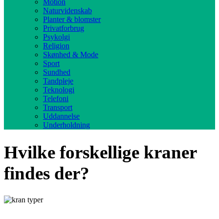
Motion
Naturvidenskab
Planter & blomster
Privatforbrug
Psykolgi
Religion
Skønhed & Mode
Sport
Sundhed
Tandpleje
Teknologi
Telefoni
Transport
Uddannelse
Underholdning
Hvilke forskellige kraner
findes der?