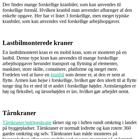
Der findes mange forskellige kranbiler, som kan anvendes til
forskellige formål. Hvilken kranbil man anvender afhænger af den
enkelte opgave. Her har vi listet 3 forskellige, men meget typiske
kranbiler, som kan anvendes ved forskellige arbejdsopgaver.
Lastbilmonterede kraner
En lastbilmonteret kran er en mobil kran, som er monteret på en
lastbil. Denne type kran kan anvendes til mange forskellige
arbejdsopgaver herunder transport og flytning af elementer,
maskiner, store skilte, containere, platforme og meget mere.
Fordelen ved at have en
kranbil
som denne er, at den er nem at
flytte. Armen kan hejse i forskellige, hvilket gør den ideelt til at flytte
tunge ting fra et sted til et andet i forskellige højder. Armslængden er
høj og fleksibel, og læssehøjden er lav, hvilket gør arbejdet nemt.
Tårnkraner
Tårnkraner/spiringskrane
tårner sig op i luften rundt omkring i landet
på byggepladser. Tårnkraner er normalt lodrette og kan rotere 360
garder omkring sig selv. Tårnkraner kan måde monteres på