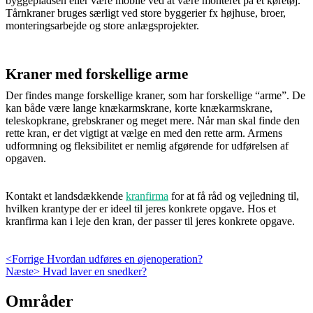
byggepladsen eller være mobile ved at være monteret på et køretøj.
Tårnkraner bruges særligt ved store byggerier fx højhuse, broer,
monteringsarbejde og store anlægsprojekter.
Kraner med forskellige arme
Der findes mange forskellige kraner, som har forskellige “arme”. De
kan både være lange knækarmskrane, korte knækarmskrane,
teleskopkrane, grebskraner og meget mere. Når man skal finde den
rette kran, er det vigtigt at vælge en med den rette arm. Armens
udformning og fleksibilitet er nemlig afgørende for udførelsen af
opgaven.
Kontakt et landsdækkende
kranfirma
for at få råd og vejledning til,
hvilken krantype der er ideel til jeres konkrete opgave. Hos et
kranfirma kan i leje den kran, der passer til jeres konkrete opgave.
Indlægsnavigation
Previous
<Forrige
Hvordan udføres en øjenoperation?
Next
post:
Næste>
Hvad laver en snedker?
post:
Skip
Områder
to