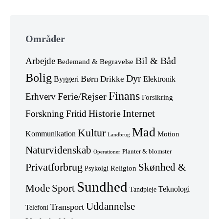
Skip
to
Områder
footer
Arbejde
Bil & Båd
Bedemand & Begravelse
Bolig
Dyr
Børn
Drikke
Byggeri
Elektronik
Finans
Erhverv
Ferie/Rejser
Forsikring
Internet
Forskning
Fritid
Historie
Mad
Kultur
Kommunikation
Motion
Landbrug
Naturvidenskab
Planter & blomster
Operationer
Privatforbrug
Skønhed &
Religion
Psykolgi
Sundhed
Mode
Sport
Teknologi
Tandpleje
Uddannelse
Transport
Telefoni