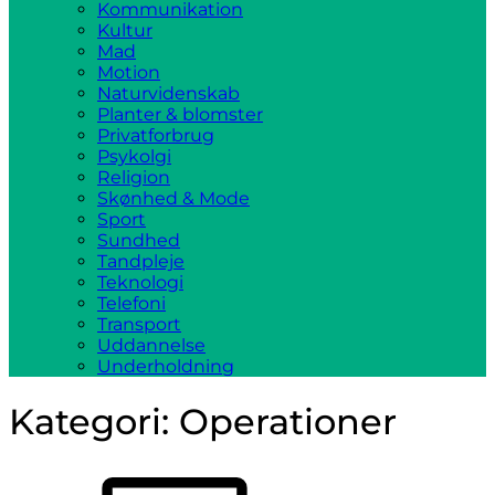
Kommunikation
Kultur
Mad
Motion
Naturvidenskab
Planter & blomster
Privatforbrug
Psykolgi
Religion
Skønhed & Mode
Sport
Sundhed
Tandpleje
Teknologi
Telefoni
Transport
Uddannelse
Underholdning
Kategori:
Operationer