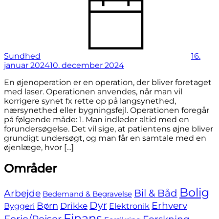
Sundhed
16.
januar 2024
10. december 2024
En øjenoperation er en operation, der bliver foretaget
med laser. Operationen anvendes, når man vil
korrigere synet fx rette op på langsynethed,
nærsynethed eller bygningsfejl. Operationen foregår
på følgende måde: 1. Man indleder altid med en
forundersøgelse. Det vil sige, at patientens øjne bliver
grundigt undersøgt, og man får en samtale med en
øjenlæge, hvor […]
Skip
Områder
to
footer
Bolig
Bil & Båd
Arbejde
Bedemand & Begravelse
Dyr
Erhverv
Børn
Byggeri
Drikke
Elektronik
Finans