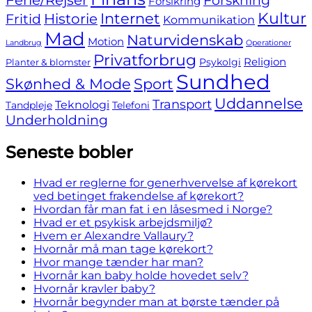
Ferie/Rejser
Forskning
Forsikring
Internet
Kultur
Fritid
Historie
Kommunikation
Mad
Naturvidenskab
Motion
Landbrug
Operationer
Privatforbrug
Religion
Psykolgi
Planter & blomster
Sundhed
Skønhed & Mode
Sport
Uddannelse
Transport
Teknologi
Tandpleje
Telefoni
Underholdning
Seneste bobler
Hvad er reglerne for generhvervelse af kørekort
ved betinget frakendelse af kørekort?
Hvordan får man fat i en låsesmed i Norge?
Hvad er et psykisk arbejdsmiljø?
Hvem er Alexandre Vallaury?
Hvornår må man tage kørekort?
Hvor mange tænder har man?
Hvornår kan baby holde hovedet selv?
Hvornår kravler baby?
Hvornår begynder man at børste tænder på