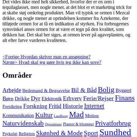
Det vides ikke med helt sikkerhed, hvorfor der er en orm i
tequilaglasset, men nogle mener, at det blot er et marketing trick for
at skabe støj omkring produktet. Man vil typisk se ormen i Mezcal
drikke, og nogle mener at oprindelsen kommer fra Aztekerne, der
tilføjede ormen for at få en indikation af styrken. Fra forbrugernes
synsvinkel anses ormen for at være et tegn på den kvalitet, som
drikken har. Det skal her siges, at ormen lever på agaveplanten, og
alt efter farve vurderes kvaliteten.
Indlægsnavigation
Previous
<Forrige
Hvordan skriver man en ansøgning?
Next
post:
Næste>
Hvad skal jeg gøre hvis jeg ikke kan sove?
post:
Skip
Områder
to
footer
Bolig
Arbejde
Bil & Båd
Bedemand & Begravelse
Byggeri
Finans
Dyr
Erhverv
Ferie/Rejser
Børn
Drikke
Elektronik
Internet
Forskning
Fritid
Historie
Forsikring
Mad
Kultur
Kommunikation
Motion
Landbrug
Privatforbrug
Naturvidenskab
Planter & blomster
Operationer
Sundhed
Skønhed & Mode
Sport
Religion
Psykolgi