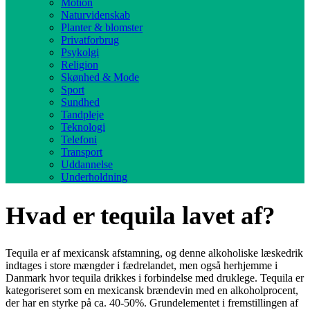
Motion
Naturvidenskab
Planter & blomster
Privatforbrug
Psykolgi
Religion
Skønhed & Mode
Sport
Sundhed
Tandpleje
Teknologi
Telefoni
Transport
Uddannelse
Underholdning
Hvad er tequila lavet af?
Tequila er af mexicansk afstamning, og denne alkoholiske læskedrik
indtages i store mængder i fædrelandet, men også herhjemme i
Danmark hvor tequila drikkes i forbindelse med druklege. Tequila er
kategoriseret som en mexicansk brændevin med en alkoholprocent,
der har en styrke på ca. 40-50%. Grundelementet i fremstillingen af