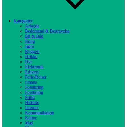
Kategorier
Arbejde
Bedemand & Begravelse
Bil & Båd
Bolig
Børn
Byggeri
Drikke
Dyr
Elektronik
Erhverv
Ferie/Rejser
Finans
Forsikring
Forskning
Fritid
Historie
Internet
Kommunikation
Kultur
Mad