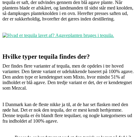
tequila er saft, der udvindes gennem den blå agave plante. Når
plantens blade er afskåret, og landmanden til sidst står med knolden,
så dampkoges planteknolden i en ovn. Herefter presses saften ud,
der er sukkerholdig, hvorefter det gæres inden destillering.
Hvilke typer tequila findes der?
Der findes flere varianter af tequila, men de opdeles i tre hoved
varianter. Den første variant er udelukkende baseret på 100% agave.
Den anden type er kendetegnet som Mixto, hvor mindst 51% af
indholdet er blå agave. Den tredje variant er det, der er kendetegnet
som Mezcal.
I Danmark kan de fleste nikke ja til, at de har set flasken med den
røde hat. Det er nok den tequila, der er mest kendt herhjemme.
Denne tequila er én blandt flere tequilaer, og nogle kategoriseres ud
fra indholdet af 100% agave.