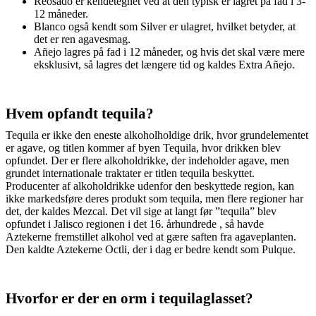
Reosado er kendetegnet ved at den typisk er lagret på fad i 3-
12 måneder.
Blanco også kendt som Silver er ulagret, hvilket betyder, at
det er ren agavesmag.
Añejo lagres på fad i 12 måneder, og hvis det skal være mere
eksklusivt, så lagres det længere tid og kaldes Extra Añejo.
Hvem opfandt tequila?
Tequila er ikke den eneste alkoholholdige drik, hvor grundelementet
er agave, og titlen kommer af byen Tequila, hvor drikken blev
opfundet. Der er flere alkoholdrikke, der indeholder agave, men
grundet internationale traktater er titlen tequila beskyttet.
Producenter af alkoholdrikke udenfor den beskyttede region, kan
ikke markedsføre deres produkt som tequila, men flere regioner har
det, der kaldes Mezcal. Det vil sige at langt før ”tequila” blev
opfundet i Jalisco regionen i det 16. århundrede , så havde
Aztekerne fremstillet alkohol ved at gære saften fra agaveplanten.
Den kaldte Aztekerne Octli, der i dag er bedre kendt som Pulque.
Hvorfor er der en orm i tequilaglasset?