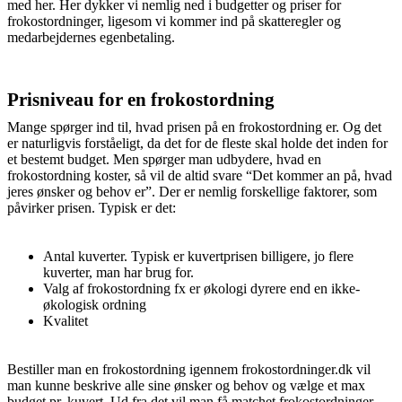
med her. Her dykker vi nemlig ned i budgetter og priser for
frokostordninger, ligesom vi kommer ind på skatteregler og
medarbejdernes egenbetaling.
Prisniveau for en frokostordning
Mange spørger ind til, hvad prisen på en frokostordning er. Og det
er naturligvis forståeligt, da det for de fleste skal holde det inden for
et bestemt budget. Men spørger man udbydere, hvad en
frokostordning koster, så vil de altid svare “Det kommer an på, hvad
jeres ønsker og behov er”. Der er nemlig forskellige faktorer, som
påvirker prisen. Typisk er det:
Antal kuverter. Typisk er kuvertprisen billigere, jo flere
kuverter, man har brug for.
Valg af frokostordning fx er økologi dyrere end en ikke-
økologisk ordning
Kvalitet
Bestiller man en frokostordning igennem frokostordninger.dk vil
man kunne beskrive alle sine ønsker og behov og vælge et max
budget pr. kuvert. Ud fra det vil man få matchet frokostordninger,