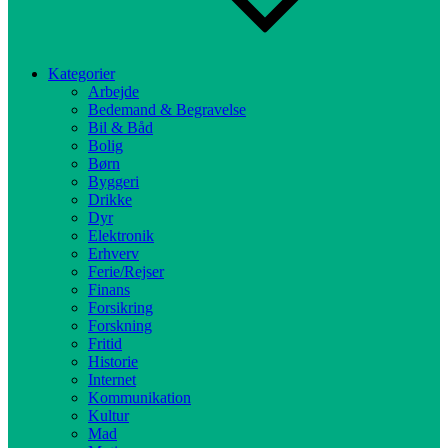
Kategorier
Arbejde
Bedemand & Begravelse
Bil & Båd
Bolig
Børn
Byggeri
Drikke
Dyr
Elektronik
Erhverv
Ferie/Rejser
Finans
Forsikring
Forskning
Fritid
Historie
Internet
Kommunikation
Kultur
Mad