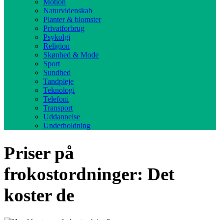
Motion
Naturvidenskab
Planter & blomster
Privatforbrug
Psykolgi
Religion
Skønhed & Mode
Sport
Sundhed
Tandpleje
Teknologi
Telefoni
Transport
Uddannelse
Underholdning
Priser på
frokostordninger: Det
koster de