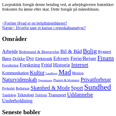
Lavpraktisk foregår denne betaling ved, at arbejdsgiveren fratrækker
frokosten fra lønne efter skat. Dette foregår på månedsbasis.
Indlægsnavigation
Previous
<Forrige
Hvad er en beluftningsblæser?
Next
post:
Næste>
Hvorfor tage et kursus i regnskabsanalyse?
post:
Skip
Områder
to
footer
Bolig
Arbejde
Bil & Båd
Bedemand & Begravelse
Byggeri
Finans
Dyr
Erhverv
Ferie/Rejser
Børn
Drikke
Elektronik
Internet
Forskning
Fritid
Historie
Forsikring
Mad
Kultur
Kommunikation
Motion
Landbrug
Privatforbrug
Naturvidenskab
Planter & blomster
Operationer
Sundhed
Skønhed & Mode
Sport
Religion
Psykolgi
Uddannelse
Transport
Teknologi
Tandpleje
Telefoni
Underholdning
Seneste bobler