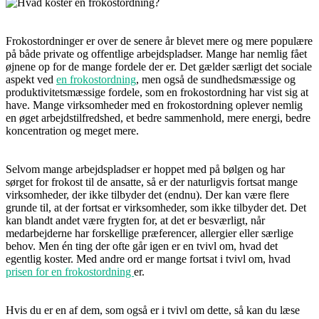
Frokostordninger er over de senere år blevet mere og mere populære
på både private og offentlige arbejdspladser. Mange har nemlig fået
øjnene op for de mange fordele der er. Det gælder særligt det sociale
aspekt ved
en frokostordning
, men også de sundhedsmæssige og
produktivitetsmæssige fordele, som en frokostordning har vist sig at
have. Mange virksomheder med en frokostordning oplever nemlig
en øget arbejdstilfredshed, et bedre sammenhold, mere energi, bedre
koncentration og meget mere.
Selvom mange arbejdspladser er hoppet med på bølgen og har
sørget for frokost til de ansatte, så er der naturligvis fortsat mange
virksomheder, der ikke tilbyder det (endnu). Der kan være flere
grunde til, at der fortsat er virksomheder, som ikke tilbyder det. Det
kan blandt andet være frygten for, at det er besværligt, når
medarbejderne har forskellige præferencer, allergier eller særlige
behov. Men én ting der ofte går igen er en tvivl om, hvad det
egentlig koster. Med andre ord er mange fortsat i tvivl om, hvad
prisen for en frokostordning
er.
Hvis du er en af dem, som også er i tvivl om dette, så kan du læse