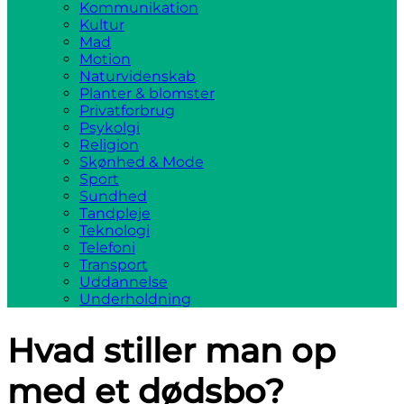
Kommunikation
Kultur
Mad
Motion
Naturvidenskab
Planter & blomster
Privatforbrug
Psykolgi
Religion
Skønhed & Mode
Sport
Sundhed
Tandpleje
Teknologi
Telefoni
Transport
Uddannelse
Underholdning
Hvad stiller man op
med et dødsbo?