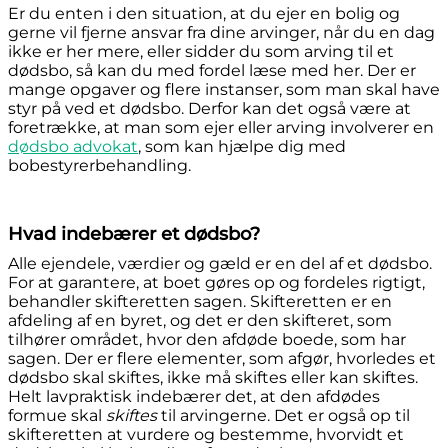
Er du enten i den situation, at du ejer en bolig og
gerne vil fjerne ansvar fra dine arvinger, når du en dag
ikke er her mere, eller sidder du som arving til et
dødsbo, så kan du med fordel læse med her. Der er
mange opgaver og flere instanser, som man skal have
styr på ved et dødsbo. Derfor kan det også være at
foretrække, at man som ejer eller arving involverer en
dødsbo advokat
, som kan hjælpe dig med
bobestyrerbehandling.
Hvad indebærer et dødsbo?
Alle ejendele, værdier og gæld er en del af et dødsbo.
For at garantere, at boet gøres op og fordeles rigtigt,
behandler skifteretten sagen. Skifteretten er en
afdeling af en byret, og det er den skifteret, som
tilhører området, hvor den afdøde boede, som har
sagen. Der er flere elementer, som afgør, hvorledes et
dødsbo skal skiftes, ikke må skiftes eller kan skiftes.
Helt lavpraktisk indebærer det, at den afdødes
formue skal
skiftes
til arvingerne. Det er også op til
skifteretten at vurdere og bestemme, hvorvidt et