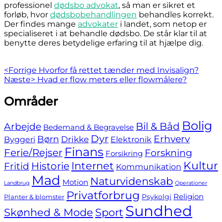
professionel
dødsbo advokat
, så man er sikret et
forløb, hvor
dødsbobehandlingen
behandles korrekt.
Der findes mange
advokater
i landet, som netop er
specialiseret i at behandle dødsbo. De står klar til at
benytte deres betydelige erfaring til at hjælpe dig.
Indlægsnavigation
Previous
<Forrige
Hvorfor få rettet tænder med Invisalign?
Next
post:
Næste>
Hvad er flow meters eller flowmålere?
post:
Skip
Områder
to
footer
Bolig
Bil & Båd
Arbejde
Bedemand & Begravelse
Dyr
Erhverv
Børn
Byggeri
Drikke
Elektronik
Finans
Ferie/Rejser
Forskning
Forsikring
Internet
Kultur
Fritid
Historie
Kommunikation
Mad
Naturvidenskab
Motion
Landbrug
Operationer
Privatforbrug
Religion
Psykolgi
Planter & blomster
Sundhed
Skønhed & Mode
Sport