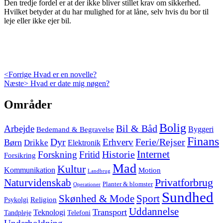
Den tredje fordel er at der ikke bliver stillet krav om sikkerhed.
Hvilket betyder at du har mulighed for at låne, selv hvis du bor til
leje eller ikke ejer bil.
Indlægsnavigation
Previous
<Forrige
Hvad er en novelle?
Next
post:
Næste>
Hvad er date mig nøgen?
post:
Skip
Områder
to
footer
Bolig
Arbejde
Bil & Båd
Bedemand & Begravelse
Byggeri
Finans
Dyr
Erhverv
Ferie/Rejser
Børn
Drikke
Elektronik
Internet
Forskning
Fritid
Historie
Forsikring
Mad
Kultur
Kommunikation
Motion
Landbrug
Privatforbrug
Naturvidenskab
Planter & blomster
Operationer
Sundhed
Skønhed & Mode
Sport
Religion
Psykolgi
Uddannelse
Transport
Teknologi
Tandpleje
Telefoni