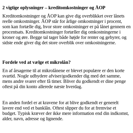
2 vigtige oplysninger – kreditomkostninger og ÅOP
Kreditomkostninger og ÅOP kan give dig overblikket over lånets
reelle omkostninger. ÅOP står for årlige omkostninger i procent,
som kan fortælle dig, hvor store omkostninger er på lånet gennem en
procentsats. Kreditomkostninger fortæller dig omkostningerne i
kroner og øre. Begge tal tager både højde for renter og gebyrer, og
sidste ende giver dig det store overblik over omkostningerne.
Fordele ved at vælge et mikrolån?
En af årsagerne til at mikrolånene er blevet populære er den korte
svartid. Nogle udbydere afviser/godkender dig med det samme,
mens andre svarer efter få timer. Bliver du godkendt er dine penge
oftest på din konto allerede næste hverdag.
En anden fordel er at kravene for at blive godkendt er generelt
lavere end ved et banklån. Oftest slipper du for at fremvise et
budget. Typisk kræver der ikke mere information end din indkomst,
alder, navn, adresse og lignende.