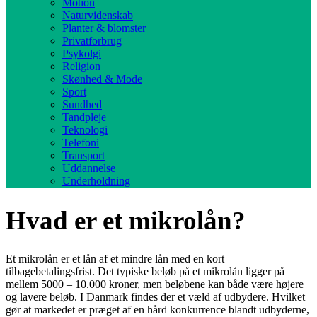
Motion
Naturvidenskab
Planter & blomster
Privatforbrug
Psykolgi
Religion
Skønhed & Mode
Sport
Sundhed
Tandpleje
Teknologi
Telefoni
Transport
Uddannelse
Underholdning
Hvad er et mikrolån?
Et mikrolån er et lån af et mindre lån med en kort
tilbagebetalingsfrist. Det typiske beløb på et mikrolån ligger på
mellem 5000 – 10.000 kroner, men beløbene kan både være højere
og lavere beløb. I Danmark findes der et væld af udbydere. Hvilket
gør at markedet er præget af en hård konkurrence blandt udbyderne,