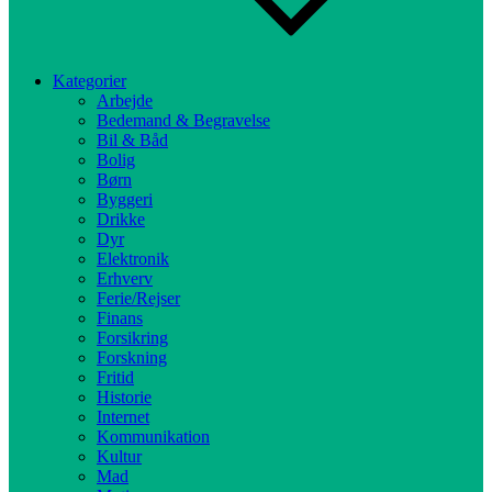
Kategorier
Arbejde
Bedemand & Begravelse
Bil & Båd
Bolig
Børn
Byggeri
Drikke
Dyr
Elektronik
Erhverv
Ferie/Rejser
Finans
Forsikring
Forskning
Fritid
Historie
Internet
Kommunikation
Kultur
Mad