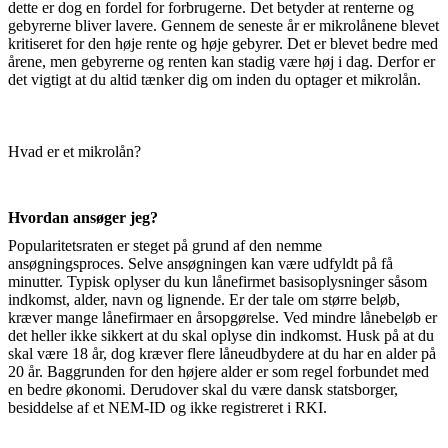
dette er dog en fordel for forbrugerne. Det betyder at renterne og
gebyrerne bliver lavere. Gennem de seneste år er mikrolånene blevet
kritiseret for den høje rente og høje gebyrer. Det er blevet bedre med
årene, men gebyrerne og renten kan stadig være høj i dag. Derfor er
det vigtigt at du altid tænker dig om inden du optager et mikrolån.
Hvad er et mikrolån?
Hvordan ansøger jeg?
Popularitetsraten er steget på grund af den nemme
ansøgningsproces. Selve ansøgningen kan være udfyldt på få
minutter. Typisk oplyser du kun lånefirmet basisoplysninger såsom
indkomst, alder, navn og lignende. Er der tale om større beløb,
kræver mange lånefirmaer en årsopgørelse. Ved mindre lånebeløb er
det heller ikke sikkert at du skal oplyse din indkomst. Husk på at du
skal være 18 år, dog kræver flere låneudbydere at du har en alder på
20 år. Baggrunden for den højere alder er som regel forbundet med
en bedre økonomi. Derudover skal du være dansk statsborger,
besiddelse af et NEM-ID og ikke registreret i RKI.