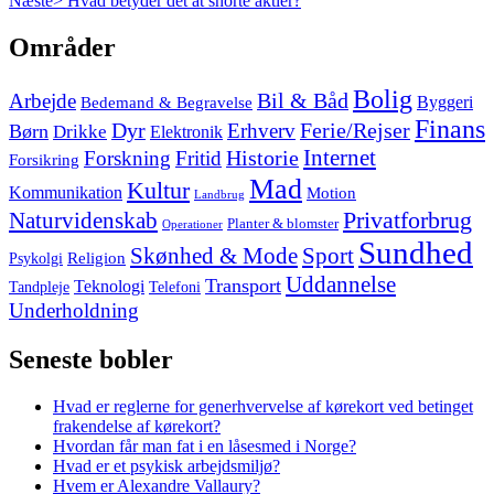
Næste>
Hvad betyder det at shorte aktier?
post:
Skip
Områder
to
footer
Bolig
Arbejde
Bil & Båd
Bedemand & Begravelse
Byggeri
Finans
Dyr
Erhverv
Ferie/Rejser
Børn
Drikke
Elektronik
Internet
Forskning
Fritid
Historie
Forsikring
Mad
Kultur
Kommunikation
Motion
Landbrug
Privatforbrug
Naturvidenskab
Planter & blomster
Operationer
Sundhed
Skønhed & Mode
Sport
Religion
Psykolgi
Uddannelse
Transport
Teknologi
Tandpleje
Telefoni
Underholdning
Seneste bobler
Hvad er reglerne for generhvervelse af kørekort ved betinget
frakendelse af kørekort?
Hvordan får man fat i en låsesmed i Norge?
Hvad er et psykisk arbejdsmiljø?
Hvem er Alexandre Vallaury?