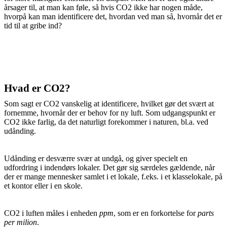
årsager til, at man kan føle, så hvis CO2 ikke har nogen måde,
hvorpå kan man identificere det, hvordan ved man så, hvornår det er
tid til at gribe ind?
Hvad er CO2?
Som sagt er CO2 vanskelig at identificere, hvilket gør det svært at
fornemme, hvornår der er behov for ny luft. Som udgangspunkt er
CO2 ikke farlig, da det naturligt forekommer i naturen, bl.a. ved
udånding.
Udånding er desværre svær at undgå, og giver specielt en
udfordring i indendørs lokaler. Det gør sig særdeles gældende, når
der er mange mennesker samlet i et lokale, f.eks. i et klasselokale, på
et kontor eller i en skole.
CO2 i luften måles i enheden
ppm
, som er en forkortelse for
parts
per milion
.