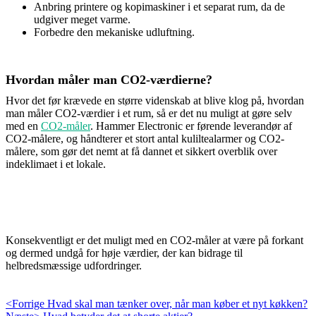
Anbring printere og kopimaskiner i et separat rum, da de
udgiver meget varme.
Forbedre den mekaniske udluftning.
Hvordan måler man CO2-værdierne?
Hvor det før krævede en større videnskab at blive klog på, hvordan
man måler CO2-værdier i et rum, så er det nu muligt at gøre selv
med en
CO2-måler
. Hammer Electronic er førende leverandør af
CO2-målere, og håndterer et stort antal kuliltealarmer og CO2-
målere, som gør det nemt at få dannet et sikkert overblik over
indeklimaet i et lokale.
Konsekventligt er det muligt med en CO2-måler at være på forkant
og dermed undgå for høje værdier, der kan bidrage til
helbredsmæssige udfordringer.
Indlægsnavigation
Previous
<Forrige
Hvad skal man tænker over, når man køber et nyt køkken?
Next
post: