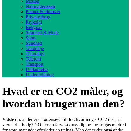
Motion
Naturvidenskab
Planter & blomster
Privatforbrug
Psykolgi
Religion
Skønhed & Mode
Sport
Sundhed
Tandpleje
Teknologi
Telefoni
Transport
Uddannelse
Underholdning
Hvad er en CO2 måler, og
hvordan bruger man den?
Vidste du, at der er en grænseværdi for, hvor meget CO2 der må
være i din bolig? CO2 er en farveløs, usynlig og lugtfri gasart, der i
for store mængder efterlader en utilpas. Men det er der også andre