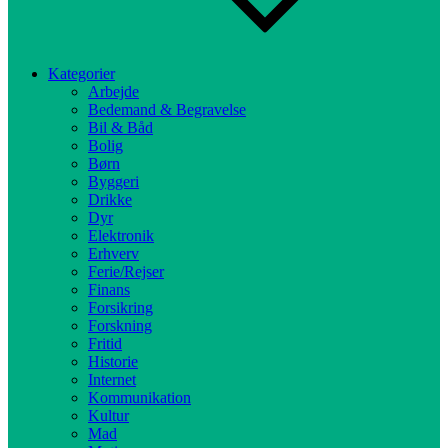
Kategorier
Arbejde
Bedemand & Begravelse
Bil & Båd
Bolig
Børn
Byggeri
Drikke
Dyr
Elektronik
Erhverv
Ferie/Rejser
Finans
Forsikring
Forskning
Fritid
Historie
Internet
Kommunikation
Kultur
Mad