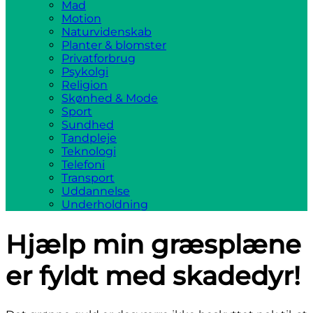
Mad
Motion
Naturvidenskab
Planter & blomster
Privatforbrug
Psykolgi
Religion
Skønhed & Mode
Sport
Sundhed
Tandpleje
Teknologi
Telefoni
Transport
Uddannelse
Underholdning
Hjælp min græsplæne
er fyldt med skadedyr!