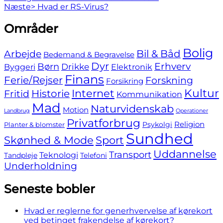
Next
post:
Næste>
Hvad er RS-Virus?
post:
Skip
Områder
to
footer
Bolig
Bil & Båd
Arbejde
Bedemand & Begravelse
Dyr
Erhverv
Børn
Byggeri
Drikke
Elektronik
Finans
Ferie/Rejser
Forskning
Forsikring
Internet
Kultur
Fritid
Historie
Kommunikation
Mad
Naturvidenskab
Motion
Landbrug
Operationer
Privatforbrug
Religion
Psykolgi
Planter & blomster
Sundhed
Skønhed & Mode
Sport
Uddannelse
Transport
Teknologi
Tandpleje
Telefoni
Underholdning
Seneste bobler
Hvad er reglerne for generhvervelse af kørekort
ved betinget frakendelse af kørekort?