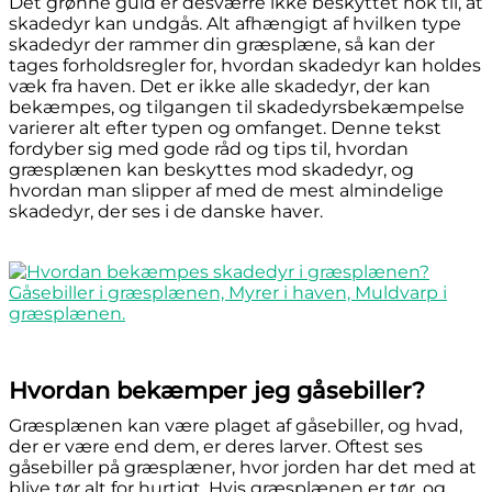
Det grønne guld er desværre ikke beskyttet nok til, at
skadedyr kan undgås. Alt afhængigt af hvilken type
skadedyr der rammer din græsplæne, så kan der
tages forholdsregler for, hvordan skadedyr kan holdes
væk fra haven. Det er ikke alle skadedyr, der kan
bekæmpes, og tilgangen til skadedyrsbekæmpelse
varierer alt efter typen og omfanget. Denne tekst
fordyber sig med gode råd og tips til, hvordan
græsplænen kan beskyttes mod skadedyr, og
hvordan man slipper af med de mest almindelige
skadedyr, der ses i de danske haver.
Hvordan bekæmper jeg gåsebiller?
Græsplænen kan være plaget af gåsebiller, og hvad,
der er være end dem, er deres larver. Oftest ses
gåsebiller på græsplæner, hvor jorden har det med at
blive tør alt for hurtigt. Hvis græsplænen er tør, og