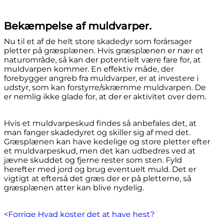
Bekæmpelse af muldvarper.
Nu til et af de helt store skadedyr som forårsager
pletter på græsplænen. Hvis græsplænen er nær et
naturområde, så kan der potentielt være fare for, at
muldvarpen kommer. En effektiv måde, der
forebygger angreb fra muldvarper, er at investere i
udstyr, som kan forstyrre/skræmme muldvarpen. De
er nemlig ikke glade for, at der er aktivitet over dem.
Hvis et muldvarpeskud findes så anbefales det, at
man fanger skadedyret og skiller sig af med det.
Græsplænen kan have kedelige og store pletter efter
et muldvarpeskud, men det kan udbedres ved at
jævne skuddet og fjerne rester som sten. Fyld
herefter med jord og brug eventuelt muld. Det er
vigtigt at efterså det græs der er på pletterne, så
græsplænen atter kan blive nydelig.
Indlægsnavigation
Previous
<Forrige
Hvad koster det at have hest?