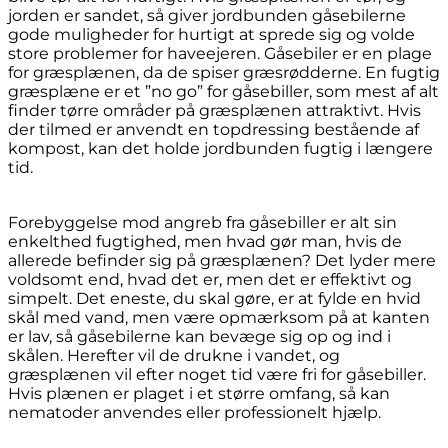
jorden er sandet, så giver jordbunden gåsebilerne
gode muligheder for hurtigt at sprede sig og volde
store problemer for haveejeren. Gåsebiler er en plage
for græsplænen, da de spiser græsrødderne. En fugtig
græsplæne er et ”no go” for gåsebiller, som mest af alt
finder tørre områder på græsplænen attraktivt. Hvis
der tilmed er anvendt en topdressing bestående af
kompost, kan det holde jordbunden fugtig i længere
tid.
Forebyggelse mod angreb fra gåsebiller er alt sin
enkelthed fugtighed, men hvad gør man, hvis de
allerede befinder sig på græsplænen? Det lyder mere
voldsomt end, hvad det er, men det er effektivt og
simpelt. Det eneste, du skal gøre, er at fylde en hvid
skål med vand, men være opmærksom på at kanten
er lav, så gåsebilerne kan bevæge sig op og ind i
skålen. Herefter vil de drukne i vandet, og
græsplænen vil efter noget tid være fri for gåsebiller.
Hvis plænen er plaget i et større omfang, så kan
nematoder anvendes eller professionelt hjælp.