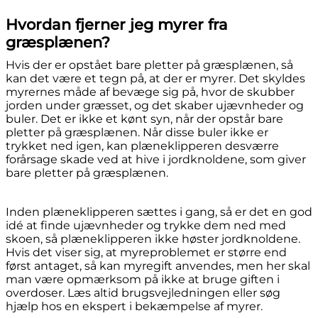
Hvordan fjerner jeg myrer fra
græsplænen?
Hvis der er opstået bare pletter på græsplænen, så
kan det være et tegn på, at der er myrer. Det skyldes
myrernes måde af bevæge sig på, hvor de skubber
jorden under græsset, og det skaber ujævnheder og
buler. Det er ikke et kønt syn, når der opstår bare
pletter på græsplænen. Når disse buler ikke er
trykket ned igen, kan plæneklipperen desværre
forårsage skade ved at hive i jordknoldene, som giver
bare pletter på græsplænen.
Inden plæneklipperen sættes i gang, så er det en god
idé at finde ujævnheder og trykke dem ned med
skoen, så plæneklipperen ikke høster jordknoldene.
Hvis det viser sig, at myreproblemet er større end
først antaget, så kan myregift anvendes, men her skal
man være opmærksom på ikke at bruge giften i
overdoser. Læs altid brugsvejledningen eller søg
hjælp hos en ekspert i bekæmpelse af myrer.