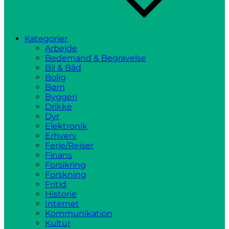
Kategorier
Arbejde
Bedemand & Begravelse
Bil & Båd
Bolig
Børn
Byggeri
Drikke
Dyr
Elektronik
Erhverv
Ferie/Rejser
Finans
Forsikring
Forskning
Fritid
Historie
Internet
Kommunikation
Kultur