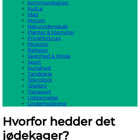
Kommunikation
Kultur
Mad
Motion
Naturvidenskab
Planter & blomster
Privatforbrug
Psykolgi
Religion
Skønhed & Mode
Sport
Sundhed
Tandpleje
Teknologi
Telefoni
Transport
Uddannelse
Underholdning
Hvorfor hedder det
jødekager?