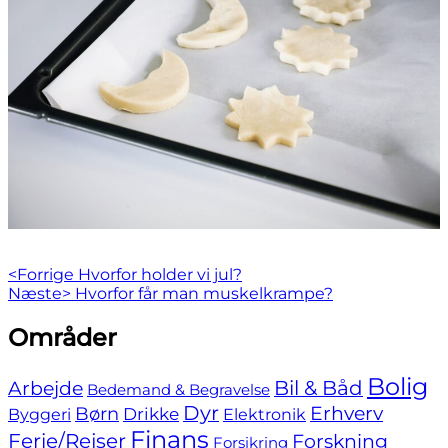
Indlægsnavigation
Previous
<Forrige
Hvorfor holder vi jul?
Next
post:
Næste>
Hvorfor får man muskelkrampe?
post:
Skip
Områder
to
footer
Bolig
Bil & Båd
Arbejde
Bedemand & Begravelse
Dyr
Erhverv
Børn
Byggeri
Drikke
Elektronik
Finans
Ferie/Rejser
Forskning
Forsikring