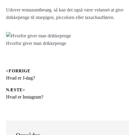
Udover restaurantbesøg, så kan det også være velanset at give
drikkepenge til stuepigen, piccoloen eller taxachaufføren.
Hvorfor giver man drikkepenge
<FORRIGE
Indlægsnavigation
Previous
Hvad er J-dag?
post:
NÆSTE>
Next
Hvad er Instagram?
post:
Skip
to