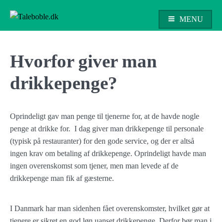
Skip
to
MENU
content
Taleboble.dk
Hvorfor giver man
drikkepenge?
Oprindeligt gav man penge til tjenerne for, at de havde nogle
penge at drikke for. I dag giver man drikkepenge til personale
(typisk på restauranter) for den gode service, og der er altså
ingen krav om betaling af drikkepenge. Oprindeligt havde man
ingen overenskomst som tjener, men man levede af de
drikkepenge man fik af gæsterne.
I Danmark har man sidenhen fået overenskomster, hvilket gør at
tjenere er sikret en god løn uanset drikkepenge. Derfor bør man i