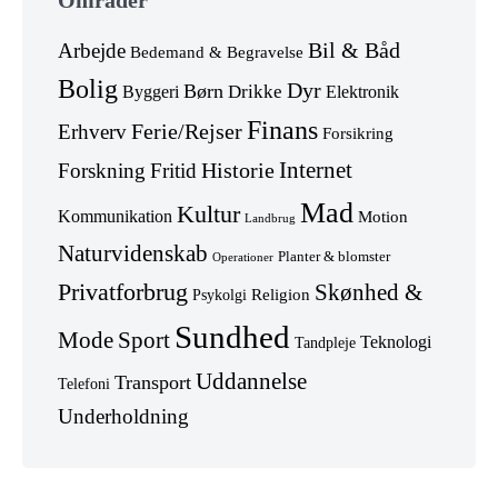
Områder
footer
Arbejde
Bil & Båd
Bedemand & Begravelse
Bolig
Dyr
Børn
Drikke
Byggeri
Elektronik
Finans
Erhverv
Ferie/Rejser
Forsikring
Internet
Forskning
Fritid
Historie
Mad
Kultur
Kommunikation
Motion
Landbrug
Naturvidenskab
Planter & blomster
Operationer
Privatforbrug
Skønhed &
Religion
Psykolgi
Sundhed
Mode
Sport
Teknologi
Tandpleje
Uddannelse
Transport
Telefoni
Underholdning