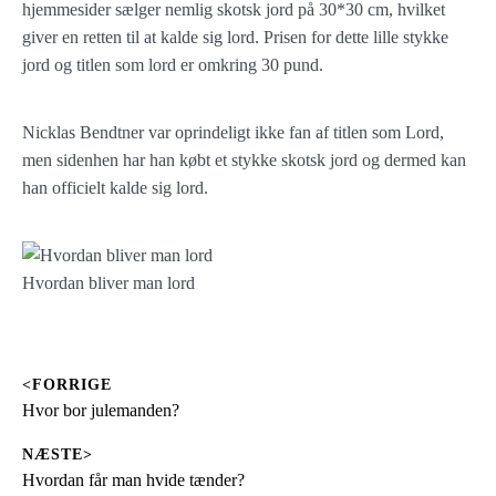
hjemmesider sælger nemlig skotsk jord på 30*30 cm, hvilket
giver en retten til at kalde sig lord. Prisen for dette lille stykke
jord og titlen som lord er omkring 30 pund.
Nicklas Bendtner var oprindeligt ikke fan af titlen som Lord,
men sidenhen har han købt et stykke skotsk jord og dermed kan
han officielt kalde sig lord.
Hvordan bliver man lord
<FORRIGE
Indlægsnavigation
Previous
Hvor bor julemanden?
post:
NÆSTE>
Next
Hvordan får man hvide tænder?