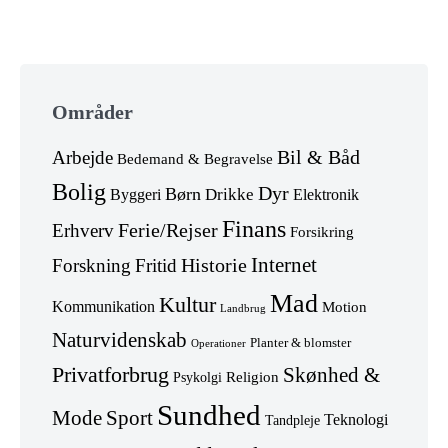
post:
Skip
to
Områder
footer
Arbejde
Bil & Båd
Bedemand & Begravelse
Bolig
Dyr
Børn
Drikke
Byggeri
Elektronik
Finans
Erhverv
Ferie/Rejser
Forsikring
Internet
Forskning
Fritid
Historie
Mad
Kultur
Kommunikation
Motion
Landbrug
Naturvidenskab
Planter & blomster
Operationer
Privatforbrug
Skønhed &
Religion
Psykolgi
Sundhed
Mode
Sport
Teknologi
Tandpleje