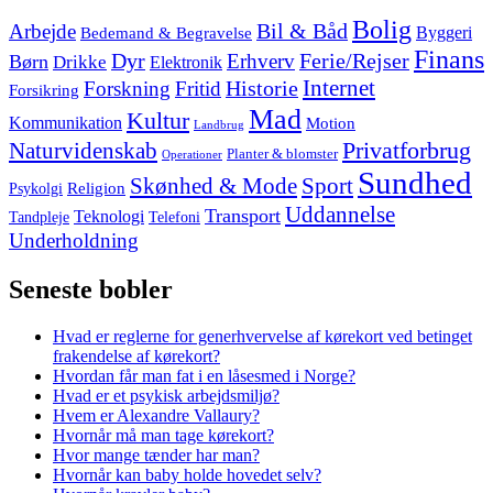
footer
Bolig
Arbejde
Bil & Båd
Bedemand & Begravelse
Byggeri
Finans
Dyr
Erhverv
Ferie/Rejser
Børn
Drikke
Elektronik
Internet
Forskning
Fritid
Historie
Forsikring
Mad
Kultur
Kommunikation
Motion
Landbrug
Privatforbrug
Naturvidenskab
Planter & blomster
Operationer
Sundhed
Skønhed & Mode
Sport
Religion
Psykolgi
Uddannelse
Transport
Teknologi
Tandpleje
Telefoni
Underholdning
Seneste bobler
Hvad er reglerne for generhvervelse af kørekort ved betinget
frakendelse af kørekort?
Hvordan får man fat i en låsesmed i Norge?
Hvad er et psykisk arbejdsmiljø?
Hvem er Alexandre Vallaury?
Hvornår må man tage kørekort?
Hvor mange tænder har man?
Hvornår kan baby holde hovedet selv?