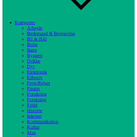
Kategorier
Arbejde
Bedemand & Begravelse
Bil & Båd
Bolig
Børn
Byggeri
Drikke
Dyr
Elektronik
Erhverv
Ferie/Rejser
Finans
Forsikring
Forskning
Fritid
Historie
Internet
Kommunikation
Kultur
Mad