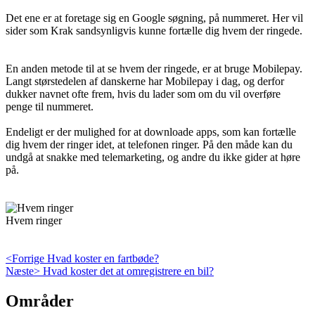
Det ene er at foretage sig en Google søgning, på nummeret. Her vil
sider som Krak sandsynligvis kunne fortælle dig hvem der ringede.
En anden metode til at se hvem der ringede, er at bruge Mobilepay.
Langt størstedelen af danskerne har Mobilepay i dag, og derfor
dukker navnet ofte frem, hvis du lader som om du vil overføre
penge til nummeret.
Endeligt er der mulighed for at downloade apps, som kan fortælle
dig hvem der ringer idet, at telefonen ringer. På den måde kan du
undgå at snakke med telemarketing, og andre du ikke gider at høre
på.
Hvem ringer
Indlægsnavigation
Previous
<Forrige
Hvad koster en fartbøde?
Next
post:
Næste>
Hvad koster det at omregistrere en bil?
post:
Skip
Områder
to