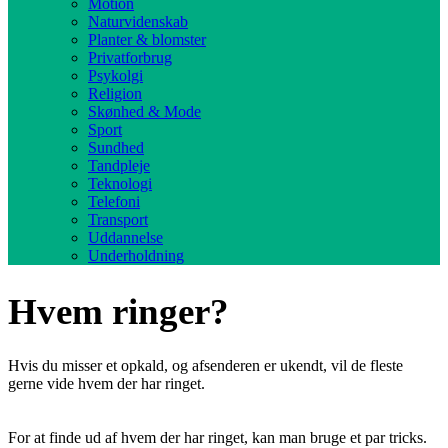
Motion
Naturvidenskab
Planter & blomster
Privatforbrug
Psykolgi
Religion
Skønhed & Mode
Sport
Sundhed
Tandpleje
Teknologi
Telefoni
Transport
Uddannelse
Underholdning
Hvem ringer?
Hvis du misser et opkald, og afsenderen er ukendt, vil de fleste
gerne vide hvem der har ringet.
For at finde ud af hvem der har ringet, kan man bruge et par tricks.