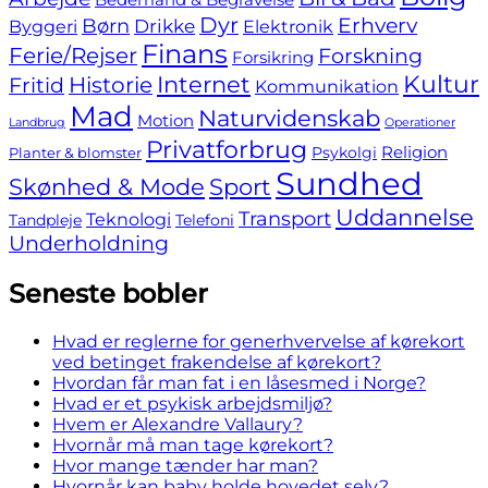
Dyr
Erhverv
Børn
Byggeri
Drikke
Elektronik
Finans
Ferie/Rejser
Forskning
Forsikring
Internet
Kultur
Fritid
Historie
Kommunikation
Mad
Naturvidenskab
Motion
Landbrug
Operationer
Privatforbrug
Religion
Psykolgi
Planter & blomster
Sundhed
Skønhed & Mode
Sport
Uddannelse
Transport
Teknologi
Tandpleje
Telefoni
Underholdning
Seneste bobler
Hvad er reglerne for generhvervelse af kørekort
ved betinget frakendelse af kørekort?
Hvordan får man fat i en låsesmed i Norge?
Hvad er et psykisk arbejdsmiljø?
Hvem er Alexandre Vallaury?
Hvornår må man tage kørekort?
Hvor mange tænder har man?
Hvornår kan baby holde hovedet selv?