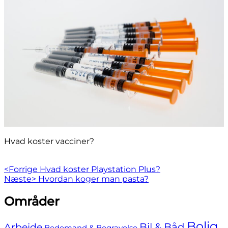
Hvad koster vacciner?
Indlægsnavigation
Previous
<Forrige
Hvad koster Playstation Plus?
Next
post:
Næste>
Hvordan koger man pasta?
post:
Skip
Områder
to
footer
Bolig
Bil & Båd
Arbejde
Bedemand & Begravelse