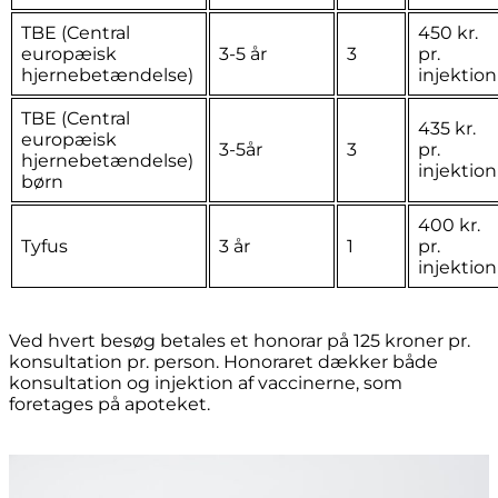
TBE (Central
450 kr.
europæisk
3-5 år
3
pr.
hjernebetændelse)
injektion
TBE (Central
435 kr.
europæisk
3-5år
3
pr.
hjernebetændelse)
injektion
børn
400 kr.
Tyfus
3 år
1
pr.
injektion
Ved hvert besøg betales et honorar på 125 kroner pr.
konsultation pr. person. Honoraret dækker både
konsultation og injektion af vaccinerne, som
foretages på apoteket.