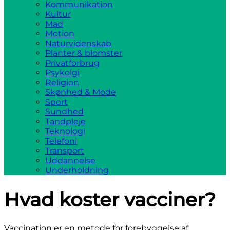
Kommunikation
Kultur
Mad
Motion
Naturvidenskab
Planter & blomster
Privatforbrug
Psykolgi
Religion
Skønhed & Mode
Sport
Sundhed
Tandpleje
Teknologi
Telefoni
Transport
Uddannelse
Underholdning
Hvad koster vacciner?
Vaccination er en metode for forebyggelse af