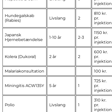
injektion
810 kr.
Hundegalskab
Livslang
2
pr.
(Rabies)
injektion
1150 kr.
Japansk
1-10 år
2-3
pr.
Hjernebetændelse
injektion
600 kr.
Kolera (Dukoral)
2 år
2
pr.
injektion
Malariakonsultation
100 kr.
725 kr.
Miningitis ACW135Y
5 år
1
pr.
injektion
310 kr.
Polio
Livslang
1
pr.
injektion