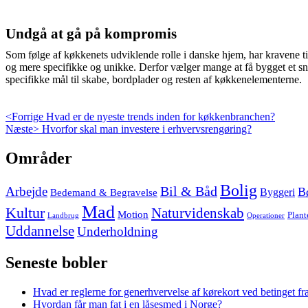
Undgå at gå på kompromis
Som følge af køkkenets udviklende rolle i danske hjem, har kravene t
og mere specifikke og unikke. Derfor vælger mange at få bygget et 
specifikke mål til skabe, bordplader og resten af køkkenelementerne.
Indlægsnavigation
Previous
<Forrige
Hvad er de nyeste trends inden for køkkenbranchen?
Next
post:
Næste>
Hvorfor skal man investere i erhvervsrengøring?
post:
Skip
Områder
to
footer
Bolig
Arbejde
Bil & Båd
B
Bedemand & Begravelse
Byggeri
Mad
Kultur
Naturvidenskab
Motion
Plant
Landbrug
Operationer
Uddannelse
Underholdning
Seneste bobler
Hvad er reglerne for generhvervelse af kørekort ved betinget fr
Hvordan får man fat i en låsesmed i Norge?