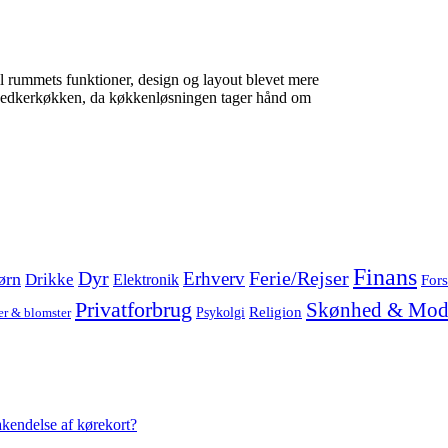
il rummets funktioner, design og layout blevet mere
snedkerkøkken, da køkkenløsningen tager hånd om
Finans
Dyr
Erhverv
Ferie/Rejser
ørn
Drikke
Elektronik
Fors
Privatforbrug
Skønhed & Mod
Religion
Psykolgi
er & blomster
akendelse af kørekort?