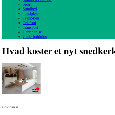
Sport
Sundhed
Tandpleje
Teknologi
Telefoni
Transport
Uddannelse
Underholdning
Hvad koster et nyt snedke