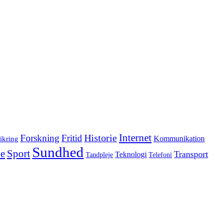
Internet
Forskning
Fritid
Historie
ikring
Kommunikation
Sundhed
e
Sport
Transport
Teknologi
Tandpleje
Telefoni