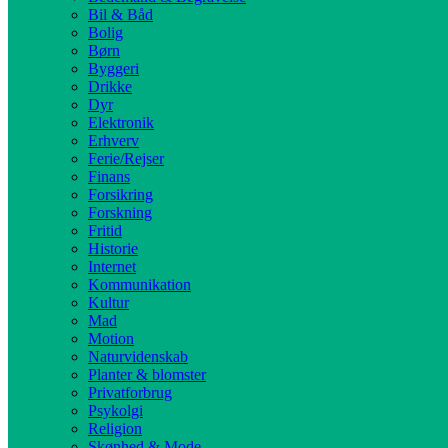
Bil & Båd
Bolig
Børn
Byggeri
Drikke
Dyr
Elektronik
Erhverv
Ferie/Rejser
Finans
Forsikring
Forskning
Fritid
Historie
Internet
Kommunikation
Kultur
Mad
Motion
Naturvidenskab
Planter & blomster
Privatforbrug
Psykolgi
Religion
Skønhed & Mode