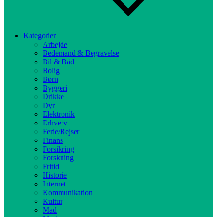
Kategorier
Arbejde
Bedemand & Begravelse
Bil & Båd
Bolig
Børn
Byggeri
Drikke
Dyr
Elektronik
Erhverv
Ferie/Rejser
Finans
Forsikring
Forskning
Fritid
Historie
Internet
Kommunikation
Kultur
Mad