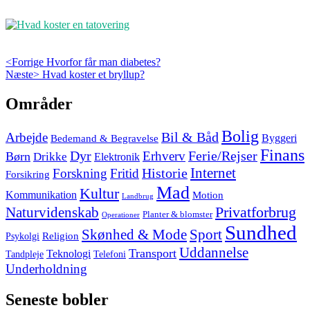
Indlægsnavigation
Previous
<Forrige
Hvorfor får man diabetes?
Next
post:
Næste>
Hvad koster et bryllup?
post:
Skip
Områder
to
footer
Bolig
Arbejde
Bil & Båd
Bedemand & Begravelse
Byggeri
Finans
Dyr
Erhverv
Ferie/Rejser
Børn
Drikke
Elektronik
Internet
Forskning
Fritid
Historie
Forsikring
Mad
Kultur
Kommunikation
Motion
Landbrug
Privatforbrug
Naturvidenskab
Planter & blomster
Operationer
Sundhed
Skønhed & Mode
Sport
Religion
Psykolgi
Uddannelse
Transport
Teknologi
Tandpleje
Telefoni
Underholdning
Seneste bobler