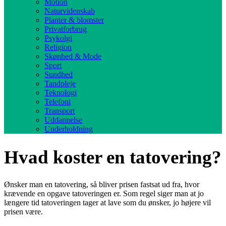
Motion
Naturvidenskab
Planter & blomster
Privatforbrug
Psykolgi
Religion
Skønhed & Mode
Sport
Sundhed
Tandpleje
Teknologi
Telefoni
Transport
Uddannelse
Underholdning
Hvad koster en tatovering?
Ønsker man en tatovering, så bliver prisen fastsat ud fra, hvor
krævende en opgave tatoveringen er. Som regel siger man at jo
længere tid tatoveringen tager at lave som du ønsker, jo højere vil
prisen være.