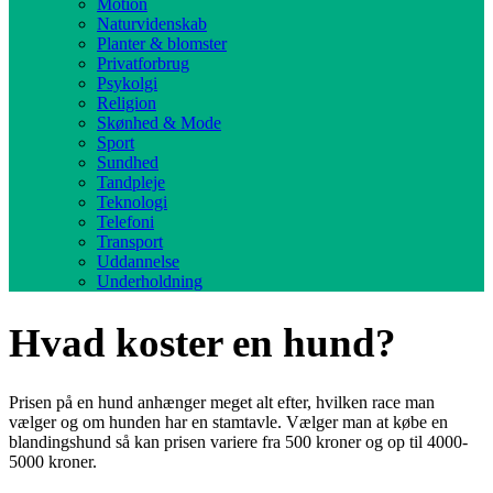
Motion
Naturvidenskab
Planter & blomster
Privatforbrug
Psykolgi
Religion
Skønhed & Mode
Sport
Sundhed
Tandpleje
Teknologi
Telefoni
Transport
Uddannelse
Underholdning
Hvad koster en hund?
Prisen på en hund anhænger meget alt efter, hvilken race man
vælger og om hunden har en stamtavle. Vælger man at købe en
blandingshund så kan prisen variere fra 500 kroner og op til 4000-
5000 kroner.