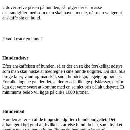
Udover selve prisen på hunden, så følger der en masse
ekstraudgifter med som man skal have i mente, når man vælger at
anskaffe sig en hund.
Hvad koster en hund?
Hundeudstyr
Efter anskaffelsen af hunden, så er der en række forskelligt udstyr
som man skal huske at medregne i sine hunde udgifter. Du skal bl.a.
bruge kurv, vand-og madskål, snor, hundetegn, legetøj og børster.
For alle tingene gælder det, at der er adskillelige prisklasser, derfor
kan det være svært at komme med en samlet pris på alt udstyret. Et
minimums beløb vil ligge på cirka 1000 kroner.
Hundemad
Hundemad er en af de tungeste udgifter i hundebudgettet. Det
afhænger i høj grad af, hvilken størrelse hund du har, samt hvilket
mærke man vælger at købe. Ifølge en beregning lavet af