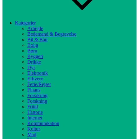
Kategorier
Arbejde
Bedemand & Begravelse
Bil & Båd
Bolig
Børn
Byggeri
Drikke
Dyr
Elektronik
Erhverv
Ferie/Rejser
Finans
Forsikring
Forskning
Fritid
Historie
Internet
Kommunikation
Kultur
Mad