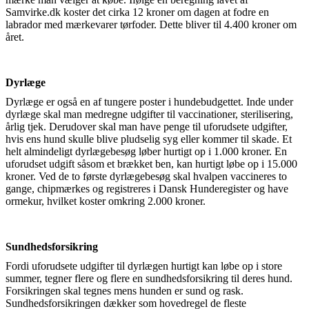
Samvirke.dk koster det cirka 12 kroner om dagen at fodre en
labrador med mærkevarer tørfoder. Dette bliver til 4.400 kroner om
året.
Dyrlæge
Dyrlæge er også en af tungere poster i hundebudgettet. Inde under
dyrlæge skal man medregne udgifter til vaccinationer, sterilisering,
årlig tjek. Derudover skal man have penge til uforudsete udgifter,
hvis ens hund skulle blive pludselig syg eller kommer til skade. Et
helt almindeligt dyrlægebesøg løber hurtigt op i 1.000 kroner. En
uforudset udgift såsom et brækket ben, kan hurtigt løbe op i 15.000
kroner. Ved de to første dyrlægebesøg skal hvalpen vaccineres to
gange, chipmærkes og registreres i Dansk Hunderegister og have
ormekur, hvilket koster omkring 2.000 kroner.
Sundhedsforsikring
Fordi uforudsete udgifter til dyrlægen hurtigt kan løbe op i store
summer, tegner flere og flere en sundhedsforsikring til deres hund.
Forsikringen skal tegnes mens hunden er sund og rask.
Sundhedsforsikringen dækker som hovedregel de fleste