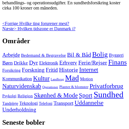
behandlings- og operationsudgifter. En sundhedsforsikring koster
cirka 100 kroner om måneden.
Indlægsnavigation
Previous
<Forrige
Hvilke ting forurener mest?
Next
post:
Næste>
Hvilken tidszone er Danmark i?
post:
Skip
Områder
to
footer
Bolig
Arbejde
Bil & Båd
Bedemand & Begravelse
Byggeri
Finans
Dyr
Erhverv
Ferie/Rejser
Børn
Drikke
Elektronik
Internet
Forskning
Fritid
Historie
Forsikring
Mad
Kultur
Kommunikation
Motion
Landbrug
Privatforbrug
Naturvidenskab
Planter & blomster
Operationer
Sundhed
Skønhed & Mode
Sport
Religion
Psykolgi
Uddannelse
Transport
Teknologi
Tandpleje
Telefoni
Underholdning
Seneste bobler