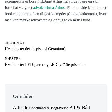
eksempelvis er bosat i skønne Århus, så vil det være en stor
fordel at vælge et
advokatfirma Århus
. På den måde kan man let
booke og komme hen til fysiske mødet på advokatkontoret, hvor
man kan mærke advokaten og opbygge en fælles tillid.
<FORRIGE
Indlægsnavigation
Previous
Hvad koster det at spise på Geranium?
post:
NÆSTE>
Next
Hvad koster LED-pærer og LED-lys? Se priser her
post:
Skip
to
Områder
footer
Arbejde
Bil & Båd
Bedemand & Begravelse