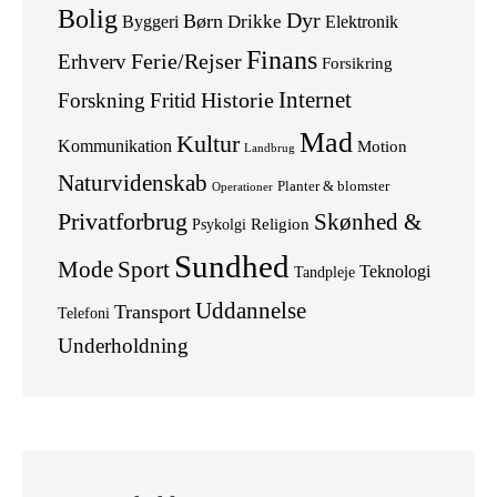
Bolig
Dyr
Børn
Drikke
Byggeri
Elektronik
Finans
Erhverv
Ferie/Rejser
Forsikring
Internet
Forskning
Fritid
Historie
Mad
Kultur
Kommunikation
Motion
Landbrug
Naturvidenskab
Planter & blomster
Operationer
Privatforbrug
Skønhed &
Religion
Psykolgi
Sundhed
Mode
Sport
Teknologi
Tandpleje
Uddannelse
Transport
Telefoni
Underholdning