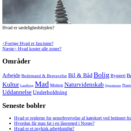
Hvad er sædelighedsfejden?
Indlægsnavigation
Previous
<Forrige
Hvad er fascisme?
Next
post:
Næste>
Hvad koster alle zoner?
post:
Skip
Områder
to
footer
Bolig
Arbejde
Bil & Båd
B
Bedemand & Begravelse
Byggeri
Mad
Kultur
Naturvidenskab
Motion
Plant
Landbrug
Operationer
Uddannelse
Underholdning
Seneste bobler
Hvad er reglerne for generhvervelse af kørekort ved betinget fr
Hvordan får man fat i en låsesmed i Norge?
Hvad er et psykisk arbejdsmiljø?