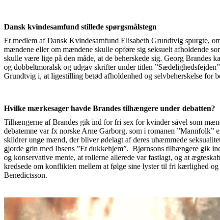
Dansk kvindesamfund stillede spørgsmålstegn
Et medlem af Dansk Kvindesamfund Elisabeth Grundtvig spurgte, om 
mændene eller om mændene skulle opføre sig seksuelt afholdende so
skulle være lige på den måde, at de beherskede sig. Georg Brandes ka
og dobbeltmoralsk og udgav skrifter under titlen ”Sædelighedsfejden”
Grundtvig i, at ligestilling betød afholdenhed og selvbeherskelse for b
Hvilke mærkesager havde Brandes tilhængere under debatten?
Tilhængerne af Brandes gik ind for fri sex for kvinder såvel som mæn
debatemne var fx norske Arne Garborg, som i romanen ”Mannfolk” er 
skildrer unge mænd, der bliver ødelagt af deres uhæmmede seksualite
gjorde grin med Ibsens ”Et dukkehjem”. Bjørnsons tilhængere gik ind 
og konservative mente, at rollerne allerede var fastlagt, og at ægteskab
kredsede om konflikten mellem at følge sine lyster til fri kærlighed 
Benedictsson.