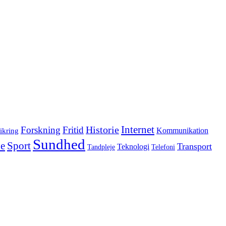
Internet
Forskning
Fritid
Historie
ikring
Kommunikation
Sundhed
e
Sport
Transport
Teknologi
Tandpleje
Telefoni