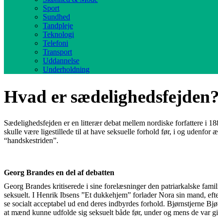
Sport
Sundhed
Tandpleje
Teknologi
Telefoni
Transport
Uddannelse
Underholdning
Hvad er sædelighedsfejden
Sædelighedsfejden er en litterær debat mellem nordiske forfattere i
skulle være ligestillede til at have seksuelle forhold før, i og udenfo
“handskestriden”.
Georg Brandes en del af debatten
Georg Brandes kritiserede i sine forelæsninger den patriarkalske fami
seksuelt. I Henrik Ibsens ”Et dukkehjem” forlader Nora sin mand, efter
se socialt acceptabel ud end deres indbyrdes forhold. Bjørnstjerne B
at mænd kunne udfolde sig seksuelt både før, under og mens de var gi