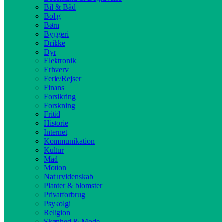
Bil & Båd
Bolig
Børn
Byggeri
Drikke
Dyr
Elektronik
Erhverv
Ferie/Rejser
Finans
Forsikring
Forskning
Fritid
Historie
Internet
Kommunikation
Kultur
Mad
Motion
Naturvidenskab
Planter & blomster
Privatforbrug
Psykolgi
Religion
Skønhed & Mode