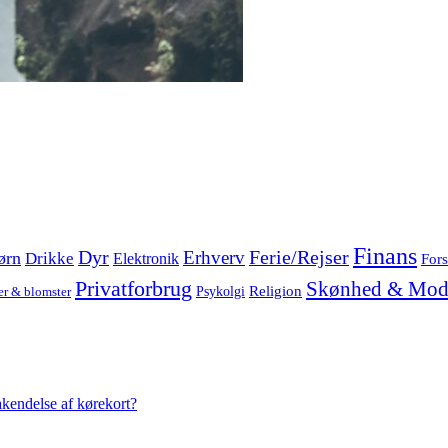
Finans
Dyr
Erhverv
Ferie/Rejser
ørn
Drikke
Elektronik
Fors
Privatforbrug
Skønhed & Mod
Religion
Psykolgi
er & blomster
akendelse af kørekort?