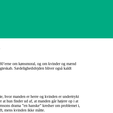
?
 1880’erne om kønsmoral, og om kvinder og mænd
r ægteskab. Sædelighedsfejden bliver også kaldt
lie, hvor manden er herre og kvinden er undertrykt
 at hun finder ud af, at manden går højere op i at
jørnsons drama ”en hanske” kredser om problemet i,
ft, mens kvinden ikke måtte.