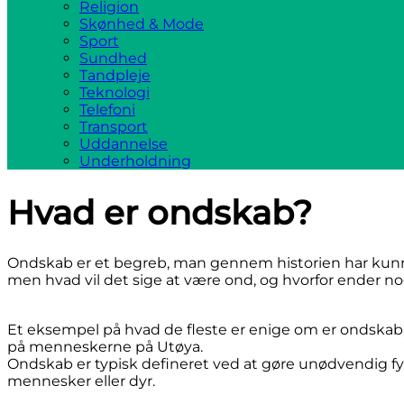
Religion
Skønhed & Mode
Sport
Sundhed
Tandpleje
Teknologi
Telefoni
Transport
Uddannelse
Underholdning
Hvad er ondskab?
Ondskab er et begreb, man gennem historien har kunn
men hvad vil det sige at være ond, og hvorfor ender 
Et eksempel på hvad de fleste er enige om er ondskab
på menneskerne på Utøya.
Ondskab er typisk defineret ved at gøre unødvendig fys
mennesker eller dyr.