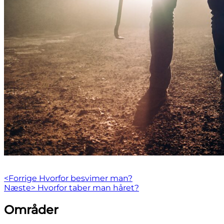
Indlægsnavigation
Previous
<Forrige
Hvorfor besvimer man?
Next
post:
Næste>
Hvorfor taber man håret?
post:
Skip
Områder
to