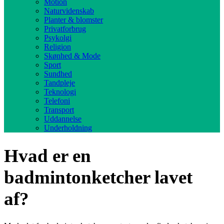
Motion
Naturvidenskab
Planter & blomster
Privatforbrug
Psykolgi
Religion
Skønhed & Mode
Sport
Sundhed
Tandpleje
Teknologi
Telefoni
Transport
Uddannelse
Underholdning
Hvad er en
badmintonketcher lavet
af?