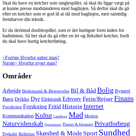
Skal du have en ketcher som singlespiller, så skal du ligge vægt på
at kunne presse modstanderen mod baglinjen. Så derfor skal du gå
efter en ketcher som er god til at slå mod baglinjen, men samtidig
fremhæver din teknik.
Er du derimod doublespiller, som er det hurtigste form inden for
badminton. Så her skal du gå efter en let og fleksibel ketcher, fordi
du skal have hurtig ketcherføring.
Indlægsnavigation
Previous
<Forrige
Hvorfor gaber man?
Next
post:
Næste>
Hvorfor nyser man?
post:
Skip
Områder
to
footer
Bolig
Arbejde
Bil & Båd
Bedemand & Begravelse
Byggeri
Finans
Dyr
Erhverv
Ferie/Rejser
Børn
Drikke
Elektronik
Internet
Forskning
Fritid
Historie
Forsikring
Mad
Kultur
Kommunikation
Motion
Landbrug
Privatforbrug
Naturvidenskab
Planter & blomster
Operationer
Sundhed
Skønhed & Mode
Sport
Religion
Psykolgi