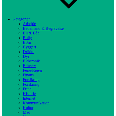
Kategorier
Arbejde
Bedemand & Begravelse
Bil & Båd
Bolig
Børn
Byggeri
Drikke
Dyr
Elektronik
Erhverv
Ferie/Rejser
Finans
Forsikring
Forskning
Fritid
Historie
Internet
Kommunikation
Kultur
Mad