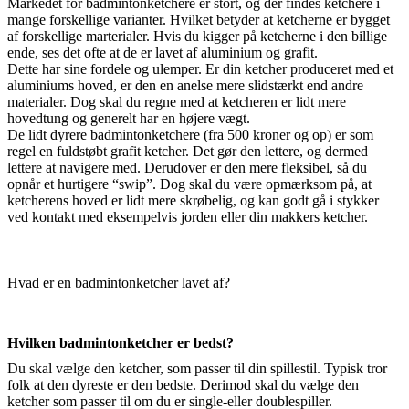
Markedet for badmintonketchere er stort, og der findes ketchere i
mange forskellige varianter. Hvilket betyder at ketcherne er bygget
af forskellige marterialer. Hvis du kigger på ketcherne i den billige
ende, ses det ofte at de er lavet af aluminium og grafit.
Dette har sine fordele og ulemper. Er din ketcher produceret med et
aluminiums hoved, er den en anelse mere slidstærkt end andre
materialer. Dog skal du regne med at ketcheren er lidt mere
hovedtung og generelt har en højere vægt.
De lidt dyrere badmintonketchere (fra 500 kroner og op) er som
regel en fuldstøbt grafit ketcher. Det gør den lettere, og dermed
lettere at navigere med. Derudover er den mere fleksibel, så du
opnår et hurtigere “swip”. Dog skal du være opmærksom på, at
ketcherens hoved er lidt mere skrøbelig, og kan godt gå i stykker
ved kontakt med eksempelvis jorden eller din makkers ketcher.
Hvad er en badmintonketcher lavet af?
Hvilken badmintonketcher er bedst?
Du skal vælge den ketcher, som passer til din spillestil. Typisk tror
folk at den dyreste er den bedste. Derimod skal du vælge den
ketcher som passer til om du er single-eller doublespiller.