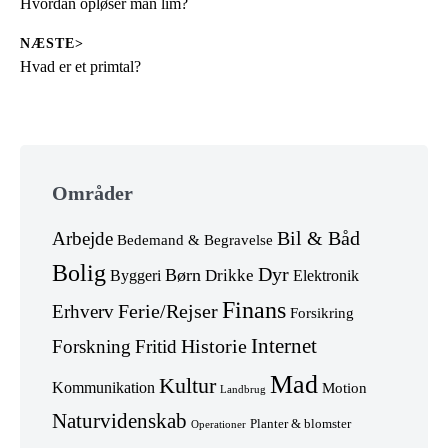
Previous
Hvordan opløser man lim?
post:
NÆSTE>
Next
Hvad er et primtal?
post:
Skip
to
Områder
footer
Arbejde
Bil & Båd
Bedemand & Begravelse
Bolig
Dyr
Børn
Drikke
Byggeri
Elektronik
Finans
Erhverv
Ferie/Rejser
Forsikring
Internet
Forskning
Fritid
Historie
Mad
Kultur
Kommunikation
Motion
Landbrug
Naturvidenskab
Planter & blomster
Operationer