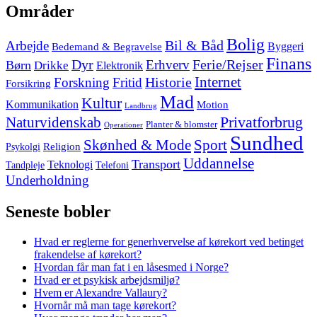
Skip
Områder
to
footer
Bolig
Arbejde
Bil & Båd
Bedemand & Begravelse
Byggeri
Finans
Dyr
Erhverv
Ferie/Rejser
Børn
Drikke
Elektronik
Internet
Forskning
Fritid
Historie
Forsikring
Mad
Kultur
Kommunikation
Motion
Landbrug
Privatforbrug
Naturvidenskab
Planter & blomster
Operationer
Sundhed
Skønhed & Mode
Sport
Religion
Psykolgi
Uddannelse
Transport
Teknologi
Tandpleje
Telefoni
Underholdning
Seneste bobler
Hvad er reglerne for generhvervelse af kørekort ved betinget
frakendelse af kørekort?
Hvordan får man fat i en låsesmed i Norge?
Hvad er et psykisk arbejdsmiljø?
Hvem er Alexandre Vallaury?
Hvornår må man tage kørekort?