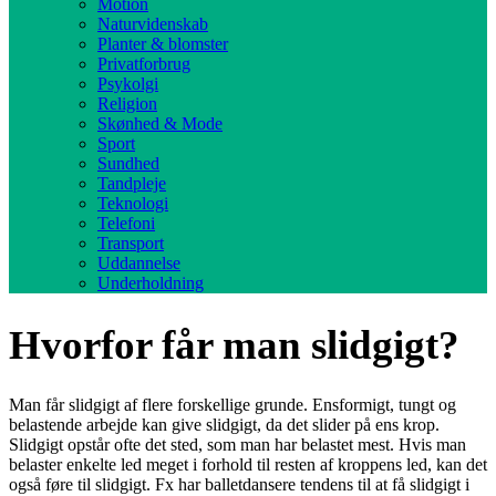
Motion
Naturvidenskab
Planter & blomster
Privatforbrug
Psykolgi
Religion
Skønhed & Mode
Sport
Sundhed
Tandpleje
Teknologi
Telefoni
Transport
Uddannelse
Underholdning
Hvorfor får man slidgigt?
Man får slidgigt af flere forskellige grunde. Ensformigt, tungt og
belastende arbejde kan give slidgigt, da det slider på ens krop.
Slidgigt opstår ofte det sted, som man har belastet mest. Hvis man
belaster enkelte led meget i forhold til resten af kroppens led, kan det
også føre til slidgigt. Fx har balletdansere tendens til at få slidgigt i