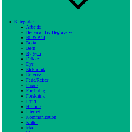
Kategorier
Arbejde
Bedemand & Begravelse
Bil & Båd
Bolig
Børn
Byggeri
Drikke
Dyr
Elektronik
Erhverv
Ferie/Rejser
Finans
Forsikring
Forskning
Fritid
Historie
Internet
Kommunikation
Kultur
Mad