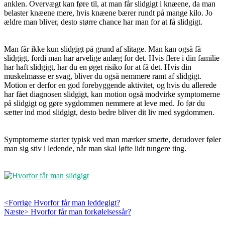
anklen. Overvægt kan føre til, at man får slidgigt i knæene, da man
belaster knæene mere, hvis knæene bærer rundt på mange kilo. Jo
ældre man bliver, desto større chance har man for at få slidgigt.
Man får ikke kun slidgigt på grund af slitage. Man kan også få
slidgigt, fordi man har arvelige anlæg for det. Hvis flere i din familie
har haft slidgigt, har du en øget risiko for at få det. Hvis din
muskelmasse er svag, bliver du også nemmere ramt af slidgigt.
Motion er derfor en god forebyggende aktivitet, og hvis du allerede
har fået diagnosen slidgigt, kan motion også modvirke symptomerne
på slidgigt og gøre sygdommen nemmere at leve med. Jo før du
sætter ind mod slidgigt, desto bedre bliver dit liv med sygdommen.
Symptomerne starter typisk ved man mærker smerte, derudover føler
man sig stiv i ledende, når man skal løfte lidt tungere ting.
Indlægsnavigation
Previous
<Forrige
Hvorfor får man leddegigt?
Next
post:
Næste>
Hvorfor får man forkølelsessår?
post: