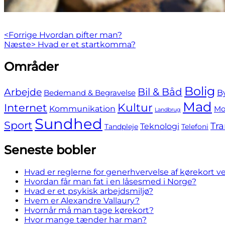
Indlægsnavigation
Previous
<Forrige
Hvordan pifter man?
Next
post:
Næste>
Hvad er et startkomma?
post:
Skip
Områder
to
footer
Bolig
Bil & Båd
Arbejde
B
Bedemand & Begravelse
Mad
Internet
Kultur
Kommunikation
Mo
Landbrug
Sundhed
Sport
Tra
Teknologi
Tandpleje
Telefoni
Seneste bobler
Hvad er reglerne for generhvervelse af kørekort v
Hvordan får man fat i en låsesmed i Norge?
Hvad er et psykisk arbejdsmiljø?
Hvem er Alexandre Vallaury?
Hvornår må man tage kørekort?
Hvor mange tænder har man?