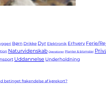
Dyr
Ferie/Re
Erhverv
Børn
yggeri
Drikke
Elektronik
Priv
Naturvidenskab
tion
Planter & blomster
Operationer
Uddannelse
nsport
Underholdning
ed betinget frakendelse af kørekort?