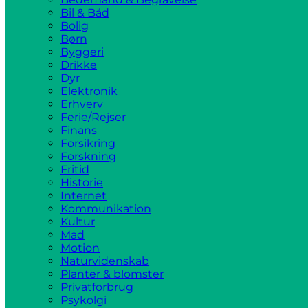
Bil & Båd
Bolig
Børn
Byggeri
Drikke
Dyr
Elektronik
Erhverv
Ferie/Rejser
Finans
Forsikring
Forskning
Fritid
Historie
Internet
Kommunikation
Kultur
Mad
Motion
Naturvidenskab
Planter & blomster
Privatforbrug
Psykolgi