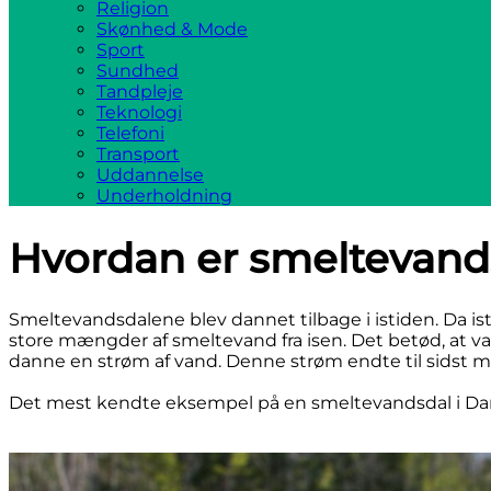
Religion
Skønhed & Mode
Sport
Sundhed
Tandpleje
Teknologi
Telefoni
Transport
Uddannelse
Underholdning
Hvordan er smeltevand
Smeltevandsdalene blev dannet tilbage i istiden. Da is
store mængder af smeltevand fra isen. Det betød, at vand
danne en strøm af vand. Denne strøm endte til sidst 
Det mest kendte eksempel på en smeltevandsdal i D