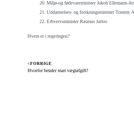
Miljø-og fødevareminister Jakob Ellemann-Je
Uddannelses- og forskningsminister Tommy A
Erhvervsminister Rasmus Jarlov
Hvem er i regeringen?
<FORRIGE
Indlægsnavigation
Previous
Hvorfor betaler man vægtafgift?
post: