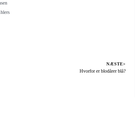
nsen
hlers
NÆSTE>
Next
Hvorfor er blodårer blå?
post: