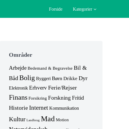
Forside
Kategorier
Skip
to
Områder
footer
Arbejde
Bil &
Bedemand & Begravelse
Bolig
Dyr
Båd
Børn
Drikke
Byggeri
Erhverv
Ferie/Rejser
Elektronik
Finans
Forskning
Fritid
Forsikring
Internet
Historie
Kommunikation
Mad
Kultur
Motion
Landbrug