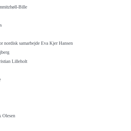
mitzbøll-Bille
s
er for nordisk samarbejde Eva Kjer Hansen
jberg
stian Lilleholt
e
rk Olesen