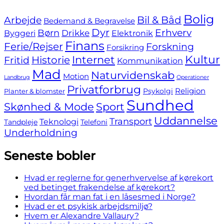
to
footer
Bolig
Bil & Båd
Arbejde
Bedemand & Begravelse
Dyr
Erhverv
Børn
Byggeri
Drikke
Elektronik
Finans
Ferie/Rejser
Forskning
Forsikring
Internet
Kultur
Fritid
Historie
Kommunikation
Mad
Naturvidenskab
Motion
Landbrug
Operationer
Privatforbrug
Religion
Psykolgi
Planter & blomster
Sundhed
Skønhed & Mode
Sport
Uddannelse
Transport
Teknologi
Tandpleje
Telefoni
Underholdning
Seneste bobler
Hvad er reglerne for generhvervelse af kørekort
ved betinget frakendelse af kørekort?
Hvordan får man fat i en låsesmed i Norge?
Hvad er et psykisk arbejdsmiljø?
Hvem er Alexandre Vallaury?