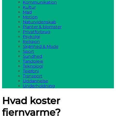
Kommunikation
Kultur
Mad
Motion
Naturvidenskab
Planter & blomster
Privatforbrug
Psykolgi
Religion
Skønhed & Mode
Sport
Sundhed
Tandpleje
Teknologi
Telefoni
Transport
Uddannelse
Underholdning
Hvad koster
fjernvarme?