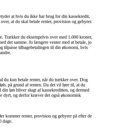
etyder at hvis du ikke har brug for din kassekredit,
r over, at du skal betale renter, provision og gebyrer.
rage. Trækker du eksempelvis over med 1.000 kroner,
med det samme. Jo længere venter med at betale, jo
g tilpasse tilbagebetalingen til din økonomi, hvis
 andre.
al du kun betale renter, når du trækker over. Dog
øb, på grund af renten. Da det vil føre til, at du
l din løn bliver slugt af kassekreditten, og dermed
live dyrt, og derfor kræver det også økonomisk
der kommer renter, provision og gebyrer på efter de
30 dage.