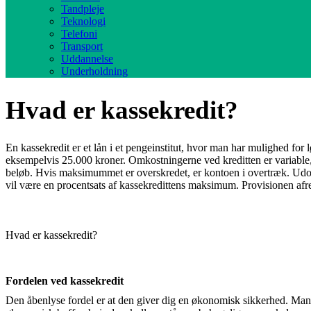
Tandpleje
Teknologi
Telefoni
Transport
Uddannelse
Underholdning
Hvad er kassekredit?
En kassekredit er et lån i et pengeinstitut, hvor man har mulighed for 
eksempelvis 25.000 kroner. Omkostningerne ved kreditten er variable, 
beløb. Hvis maksimummet er overskredet, er kontoen i overtræk. Udove
vil være en procentsats af kassekredittens maksimum. Provisionen afreg
Hvad er kassekredit?
Fordelen ved kassekredit
Den åbenlyse fordel er at den giver dig en økonomisk sikkerhed. Man