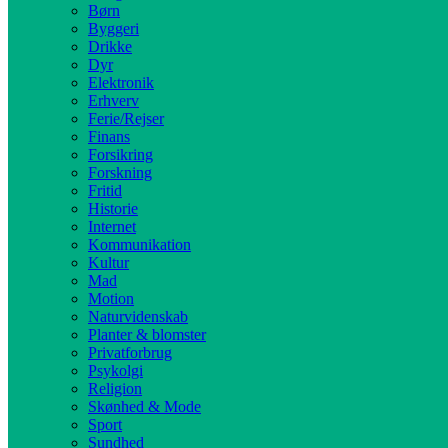
Børn
Byggeri
Drikke
Dyr
Elektronik
Erhverv
Ferie/Rejser
Finans
Forsikring
Forskning
Fritid
Historie
Internet
Kommunikation
Kultur
Mad
Motion
Naturvidenskab
Planter & blomster
Privatforbrug
Psykolgi
Religion
Skønhed & Mode
Sport
Sundhed