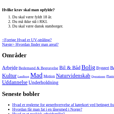
Hvilke krav skal man opfylde?
Du skal være fyldt 18 år.
Du må ikke stå i RKI.
Du skal være dansk statsborger.
Indlægsnavigation
Previous
<Forrige
Hvad er UV-stråling?
Next
post:
Næste>
Hvordan finder man areal?
post:
Skip
Områder
to
footer
Bolig
Arbejde
Bil & Båd
B
Bedemand & Begravelse
Byggeri
Mad
Kultur
Naturvidenskab
Motion
Plant
Landbrug
Operationer
Uddannelse
Underholdning
Seneste bobler
Hvad er reglerne for generhvervelse af kørekort ved betinget fr
Hvordan får man fat i en låsesmed i Norge?
Hvad er et psykisk arbejdsmiljø?