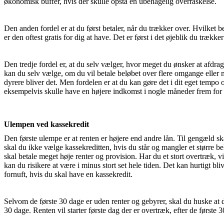
økonomisk buffer, hvis der skulle opstå en ubehagelig overraskelse.
Den anden fordel er at du først betaler, når du trækker over. Hvilket b
er den oftest gratis for dig at have. Det er først i det øjeblik du trække
Den tredje fordel er, at du selv vælger, hvor meget du ønsker at afd
kan du selv vælge, om du vil betale beløbet over flere omgange eller 
dyrere bliver det. Men fordelen er at du kan gøre det i dit eget tempo o
eksempelvis skulle have en højere indkomst i nogle måneder frem for
Ulempen ved kassekredit
Den første ulempe er at renten er højere end andre lån. Til gengæld sk
skal du ikke vælge kassekreditten, hvis du står og mangler et større bel
skal betale meget høje renter og provision. Har du et stort overtræk, vi
kan du risikere at være i minus stort set hele tiden. Det kan hurtigt b
fornuft, hvis du skal have en kassekredit.
Selvom de første 30 dage er uden renter og gebyrer, skal du huske at 
30 dage. Renten vil starter første dag der er overtræk, efter de første 