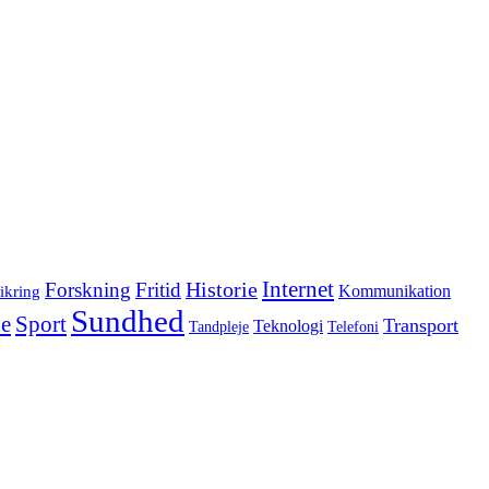
Internet
Forskning
Fritid
Historie
ikring
Kommunikation
Sundhed
e
Sport
Transport
Teknologi
Tandpleje
Telefoni