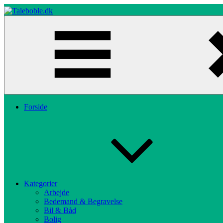
Skip
to
content
Taleboble.dk
Forside
Kategorier
Arbejde
Bedemand & Begravelse
Bil & Båd
Bolig