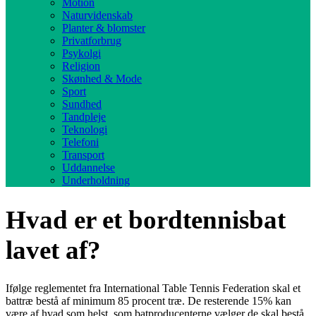
Motion
Naturvidenskab
Planter & blomster
Privatforbrug
Psykolgi
Religion
Skønhed & Mode
Sport
Sundhed
Tandpleje
Teknologi
Telefoni
Transport
Uddannelse
Underholdning
Hvad er et bordtennisbat
lavet af?
Ifølge reglementet fra International Table Tennis Federation skal et
battræ bestå af minimum 85 procent træ. De resterende 15% kan
være af hvad som helst, som batproducenterne vælger de skal bestå