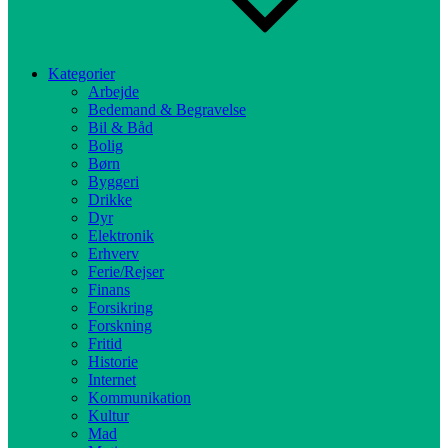
Kategorier
Arbejde
Bedemand & Begravelse
Bil & Båd
Bolig
Børn
Byggeri
Drikke
Dyr
Elektronik
Erhverv
Ferie/Rejser
Finans
Forsikring
Forskning
Fritid
Historie
Internet
Kommunikation
Kultur
Mad