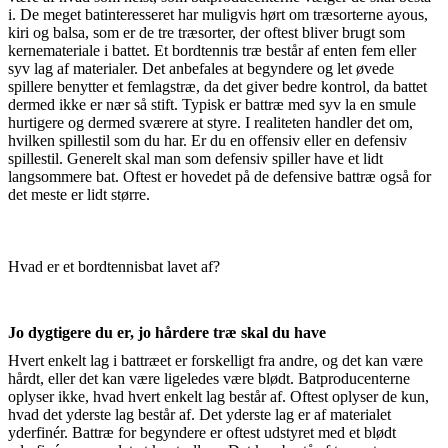
i. De meget batinteresseret har muligvis hørt om træsorterne ayous,
kiri og balsa, som er de tre træsorter, der oftest bliver brugt som
kernemateriale i battet. Et bordtennis træ består af enten fem eller
syv lag af materialer. Det anbefales at begyndere og let øvede
spillere benytter et femlagstræ, da det giver bedre kontrol, da battet
dermed ikke er nær så stift. Typisk er battræ med syv la en smule
hurtigere og dermed sværere at styre. I realiteten handler det om,
hvilken spillestil som du har. Er du en offensiv eller en defensiv
spillestil. Generelt skal man som defensiv spiller have et lidt
langsommere bat. Oftest er hovedet på de defensive battræ også for
det meste er lidt større.
Hvad er et bordtennisbat lavet af?
Jo dygtigere du er, jo hårdere træ skal du have
Hvert enkelt lag i battræet er forskelligt fra andre, og det kan være
hårdt, eller det kan være ligeledes være blødt. Batproducenterne
oplyser ikke, hvad hvert enkelt lag består af. Oftest oplyser de kun,
hvad det yderste lag består af. Det yderste lag er af materialet
yderfinér. Battræ for begyndere er oftest udstyret med et blødt