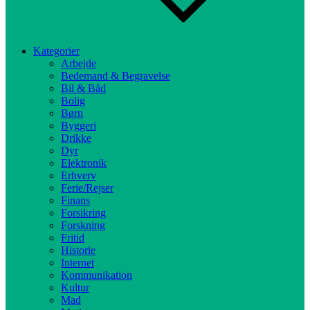
Kategorier
Arbejde
Bedemand & Begravelse
Bil & Båd
Bolig
Børn
Byggeri
Drikke
Dyr
Elektronik
Erhverv
Ferie/Rejser
Finans
Forsikring
Forskning
Fritid
Historie
Internet
Kommunikation
Kultur
Mad